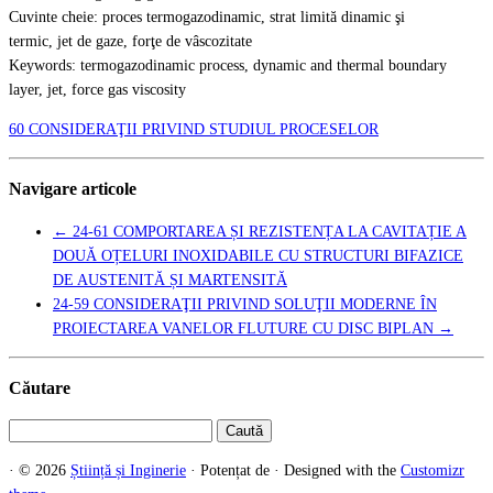
Cuvinte cheie: proces termogazodinamic, strat limită dinamic şi
termic, jet de gaze, forţe de vâscozitate
Keywords: termogazodinamic process, dynamic and thermal boundary
layer, jet, force gas viscosity
60 CONSIDERAŢII PRIVIND STUDIUL PROCESELOR
Navigare articole
←
24-61 COMPORTAREA ȘI REZISTENȚA LA CAVITAȚIE A
DOUĂ OȚELURI INOXIDABILE CU STRUCTURI BIFAZICE
DE AUSTENITĂ ȘI MARTENSITĂ
24-59 CONSIDERAŢII PRIVIND SOLUŢII MODERNE ÎN
PROIECTAREA VANELOR FLUTURE CU DISC BIPLAN
→
Căutare
Caută
după:
·
© 2026
Știință și Inginerie
·
Potențat de
·
Designed with the
Customizr