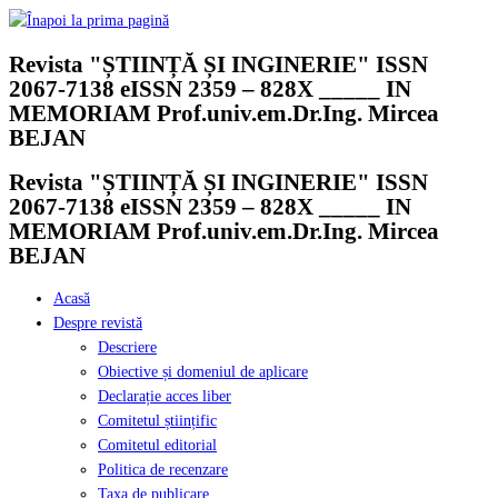
Skip
to
Revista "ȘTIINȚĂ ȘI INGINERIE" ISSN
content
2067-7138 eISSN 2359 – 828X _____ IN
MEMORIAM Prof.univ.em.Dr.Ing. Mircea
BEJAN
Revista "ȘTIINȚĂ ȘI INGINERIE" ISSN
2067-7138 eISSN 2359 – 828X _____ IN
MEMORIAM Prof.univ.em.Dr.Ing. Mircea
BEJAN
Acasă
Despre revistă
Descriere
Obiective și domeniul de aplicare
Declarație acces liber
Comitetul științific
Comitetul editorial
Politica de recenzare
Taxa de publicare