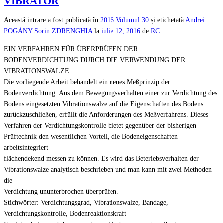
VIBRATOR
Această intrare a fost publicată în
2016
Volumul 30
și etichetată
Andrei
POGÁNY
Sorin ZDRENGHIA
la
iulie 12, 2016
de
RC
EIN VERFAHREN FÜR ÜBERPRÜFEN DER
BODENVERDICHTUNG DURCH DIE VERWENDUNG DER
VIBRATIONSWALZE
Die vorliegende Arbeit behandelt ein neues Meßprinzip der
Bodenverdichtung. Aus dem Bewegungsverhalten einer zur Verdichtung des
Bodens eingesetzten Vibrationswalze auf die Eigenschaften des Bodens
zurückzuschließen, erfüllt die Anforderungen des Meßverfahrens. Dieses
Verfahren der Verdichtungskontrolle bietet gegenüber der bisherigen
Prüftechnik den wesentlichen Vorteil, die Bodeneigenschaften
arbeitsintegriert
flächendekend messen zu können. Es wird das Beteriebsverhalten der
Vibrationswalze analytisch beschrieben und man kann mit zwei Methoden
die
Verdichtung ununterbrochen überprüfen.
Stichwörter: Verdichtungsgrad, Vibrationswalze, Bandage,
Verdichtungskontrolle, Bodenreaktionskraft