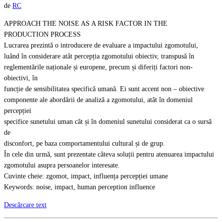
de
RC
APPROACH THE NOISE AS A RISK FACTOR IN THE
PRODUCTION PROCESS
Lucrarea prezintă o introducere de evaluare a impactului zgomotului,
luând în considerare atât percepția zgomotului obiectiv, transpusă în
reglementările naționale și europene, precum și diferiți factori non-
obiectivi, în
funcție de sensibilitatea specifică umană. Ei sunt accent non – obiective
componente ale abordării de analiză a zgomotului, atât în domeniul
percepției
specifice sunetului uman cât și în domeniul sunetului considerat ca o sursă
de
disconfort, pe baza comportamentului cultural și de grup.
În cele din urmă, sunt prezentate câteva soluții pentru atenuarea impactului
zgomotului asupra persoanelor interesate.
Cuvinte cheie: zgomot, impact, influența percepției umane
Keywords: noise, impact, human perception influence
Descărcare text