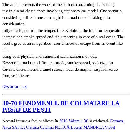
The article presents the work of the authors concerning the burning
test in a semi closed space involving stationary car model. One scenario
considering a fire at one car caught in a road tunnel. Taking into
consideration
fully developed fire, the temperature evolution, the time for temperature
increase and smoke spread and their meaning in case of a real event. The
results give us an image about user chances of escape from an event like
this,
using both physical and numerical scalarization methods.
Keywords: road tunnel fire, car mode, smoke spread, scalarization
Cuvinte cheie: incendiu tunel rutier, model de mașină, răspândirea de
fum, scalarizare
Descărcare text
30-70 FENOMENUL DE COLMATARE LA
PASAJ DE PEȘTI
Această intrare a fost publicată în
2016
Volumul 30
și etichetată
Carmen-
Anca SAFTA
Cristina Cătălina PETICĂ
Lucian MÂNDREA
Viorel