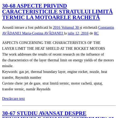
30-68 ASPECTE PRIVIND
CARACTERISTICILE STRATULUI LIMITĂ
TERMIC LA MOTOARELE RACHETĂ
Această intrare a fost publicată în
2016
Volumul 30
și etichetată
Constantin
AVĂDANEI
Maria-Costina AVĂDANEI
la
iulie 12, 2016
de
RC
ASPECTS CONCERNING THE CHARACTERISTICS OF THE
LAYER LIMIT THE HEAT SHIELD AT THE ROCKET MOTORS
The work addresses the results of recent research on the influence of
the characteristics of the layer thermal limit on energy yields of the motors
missile.
Keywords: gas jet, thermal boundary layer, engine rocket, nozzle, heat
transfer, Reynolds number
Cuvinte cheie: jet de gaze, strat limită termic, motor rachetă, ajutaj,
transfer termic, număr Reynolds
Descărcare text
30-67 STUDIU AVANSAT DESPRE