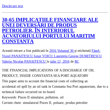
Descărcare text
30-65 IMPLICAȚIILE FINANCIARE ALE
UNEI DEVERSĂRI DE PRODUS
PETROLIER, ÎN INTERIORUL
ACVATORIULUI PORTULUI MARITIM
CONSTANȚA
Această intrare a fost publicată în
2016
Volumul 30
și etichetată
Fănel-
Viorel PANAITESCU
Ionuț VOICU
Laurențiu George DUMITRESCU
Valeriu Nicolae PANAITESCU
la
iulie 12, 2016
de
RC
THE FINANCIAL IMPLICATIONS OF A DISCHARGE OF OIL
PRODUCT, INSIDE CONSTANTA SEA PORT AQUATORY
This paper aims to account the financial costs of collecting an
accidental oil spill by an oil tank in Constanta Sea Port aquatorium, due to a
technical failure occurred on its board.
Keywords: Pisces II simulator, pollution, oil
Cuvinte cheie: simulatorul Pisces II, poluare, produs petrolier