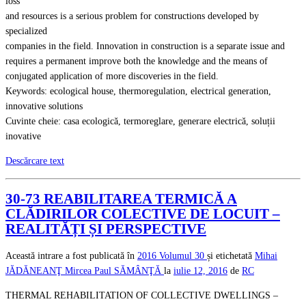
loss
and resources is a serious problem for constructions developed by
specialized
companies in the field. Innovation in construction is a separate issue and
requires a permanent improve both the knowledge and the means of
conjugated application of more discoveries in the field.
Keywords: ecological house, thermoregulation, electrical generation,
innovative solutions
Cuvinte cheie: casa ecologică, termoreglare, generare electrică, soluții
inovative
Descărcare text
30-73 REABILITAREA TERMICĂ A
CLĂDIRILOR COLECTIVE DE LOCUIT –
REALITĂȚI ȘI PERSPECTIVE
Această intrare a fost publicată în
2016
Volumul 30
și etichetată
Mihai
JĂDĂNEANŢ
Mircea Paul SĂMÂNŢĂ
la
iulie 12, 2016
de
RC
THERMAL REHABILITATION OF COLLECTIVE DWELLINGS –