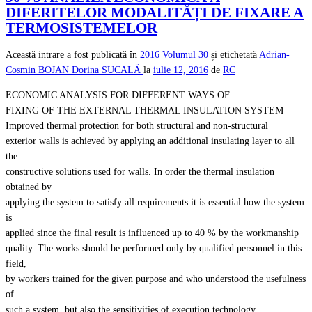
DIFERITELOR MODALITĂȚI DE FIXARE A
TERMOSISTEMELOR
Această intrare a fost publicată în
2016
Volumul 30
și etichetată
Adrian-
Cosmin BOJAN
Dorina SUCALĂ
la
iulie 12, 2016
de
RC
ECONOMIC ANALYSIS FOR DIFFERENT WAYS OF
FIXING OF THE EXTERNAL THERMAL INSULATION SYSTEM
Improved thermal protection for both structural and non-structural
exterior walls is achieved by applying an additional insulating layer to all
the
constructive solutions used for walls. In order the thermal insulation
obtained by
applying the system to satisfy all requirements it is essential how the system
is
applied since the final result is influenced up to 40 % by the workmanship
quality. The works should be performed only by qualified personnel in this
field,
by workers trained for the given purpose and who understood the usefulness
of
such a system, but also the sensitivities of execution technology.