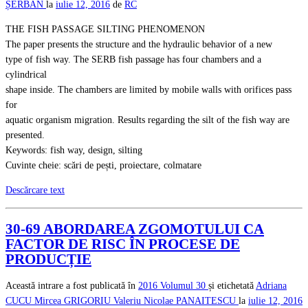
ȘERBAN
la
iulie 12, 2016
de
RC
THE FISH PASSAGE SILTING PHENOMENON
The paper presents the structure and the hydraulic behavior of a new
type of fish way. The SERB fish passage has four chambers and a
cylindrical
shape inside. The chambers are limited by mobile walls with orifices pass
for
aquatic organism migration. Results regarding the silt of the fish way are
presented.
Keywords: fish way, design, silting
Cuvinte cheie: scări de pești, proiectare, colmatare
Descărcare text
30-69 ABORDAREA ZGOMOTULUI CA
FACTOR DE RISC ÎN PROCESE DE
PRODUCȚIE
Această intrare a fost publicată în
2016
Volumul 30
și etichetată
Adriana
CUCU
Mircea GRIGORIU
Valeriu Nicolae PANAITESCU
la
iulie 12, 2016