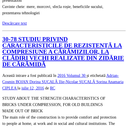
presentation
Cuvinte cheie: mere, morcovi, sfecla roșie, beneficiile sucului,
prezentarea tehnologiei
Descărcare text
30-78 STUDIU PRIVIND
CARACTERISTICILE DE REZISTENȚĂ LA
COMPRESIUNE A CĂRĂMIZILOR, LA
CLĂDIRI VECHI REALIZATE DIN ZIDĂRIE
DE CĂRĂMIDĂ
Această intrare a fost publicată în
2016
Volumul 30
și etichetată
Adrian-
Cosmin BOJAN
Dorina SUCALĂ
Ilie-Nicolae SUCALĂ
Sorina Anamaria
CIPLEA
la
iulie 12, 2016
de
RC
STUDY ABOUT THE STRENGTH CHARACTERISTICS OF
BRICKS UNDER COMPRESSION, FOR OLD BUILDINGS
MADE OUT OF BRICK
The main role of the construction is to provide comfort and protection
to people at home, at work and in social and cultural institutions. The