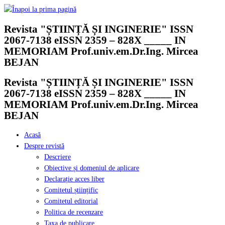
Skip
to
Revista "ȘTIINȚĂ ȘI INGINERIE" ISSN
content
2067-7138 eISSN 2359 – 828X _____ IN
MEMORIAM Prof.univ.em.Dr.Ing. Mircea
BEJAN
Revista "ȘTIINȚĂ ȘI INGINERIE" ISSN
2067-7138 eISSN 2359 – 828X _____ IN
MEMORIAM Prof.univ.em.Dr.Ing. Mircea
BEJAN
Acasă
Despre revistă
Descriere
Obiective și domeniul de aplicare
Declarație acces liber
Comitetul științific
Comitetul editorial
Politica de recenzare
Taxa de publicare