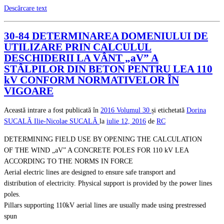
Descărcare text
30-84 DETERMINAREA DOMENIULUI DE
UTILIZARE PRIN CALCULUL
DESCHIDERII LA VÂNT „aV” A
STÂLPILOR DIN BETON PENTRU LEA 110
kV CONFORM NORMATIVELOR ȊN
VIGOARE
Această intrare a fost publicată în
2016
Volumul 30
și etichetată
Dorina
SUCALĂ
Ilie-Nicolae SUCALĂ
la
iulie 12, 2016
de
RC
DETERMINING FIELD USE BY OPENING THE CALCULATION
OF THE WIND „aV” A CONCRETE POLES FOR 110 kV LEA
ACCORDING TO THE NORMS IN FORCE
Aerial electric lines are designed to ensure safe transport and
distribution of electricity. Physical support is provided by the power lines
poles.
Pillars supporting 110kV aerial lines are usually made using prestressed
spun