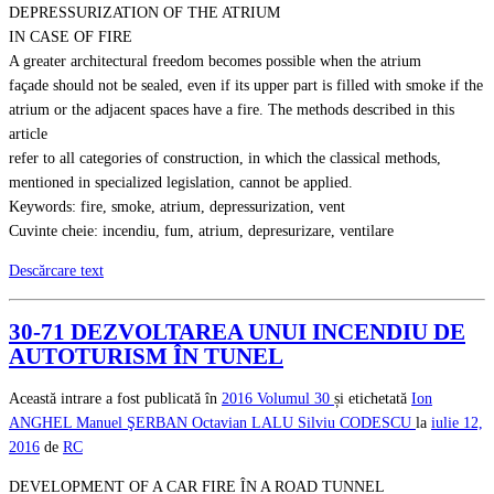
DEPRESSURIZATION OF THE ATRIUM
IN CASE OF FIRE
A greater architectural freedom becomes possible when the atrium
façade should not be sealed, even if its upper part is filled with smoke if the
atrium or the adjacent spaces have a fire. The methods described in this
article
refer to all categories of construction, in which the classical methods,
mentioned in specialized legislation, cannot be applied.
Keywords: fire, smoke, atrium, depressurization, vent
Cuvinte cheie: incendiu, fum, atrium, depresurizare, ventilare
Descărcare text
30-71 DEZVOLTAREA UNUI INCENDIU DE
AUTOTURISM ÎN TUNEL
Această intrare a fost publicată în
2016
Volumul 30
și etichetată
Ion
ANGHEL
Manuel ŞERBAN
Octavian LALU
Silviu CODESCU
la
iulie 12,
2016
de
RC
DEVELOPMENT OF A CAR FIRE ÎN A ROAD TUNNEL