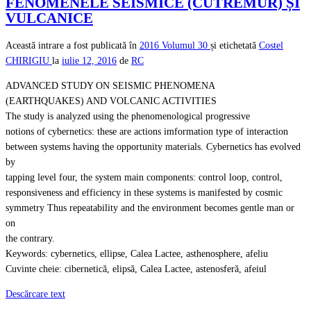
FENOMENELE SEISMICE (CUTREMUR) ȘI
VULCANICE
Această intrare a fost publicată în
2016
Volumul 30
și etichetată
Costel
CHIRIGIU
la
iulie 12, 2016
de
RC
ADVANCED STUDY ON SEISMIC PHENOMENA
(EARTHQUAKES) AND VOLCANIC ACTIVITIES
The study is analyzed using the phenomenological progressive
notions of cybernetics: these are actions imformation type of interaction
between systems having the opportunity materials. Cybernetics has evolved
by
tapping level four, the system main components: control loop, control,
responsiveness and efficiency in these systems is manifested by cosmic
symmetry Thus repeatability and the environment becomes gentle man or
on
the contrary.
Keywords: cybernetics, ellipse, Calea Lactee, asthenosphere, afeliu
Cuvinte cheie: cibernetică, elipsă, Calea Lactee, astenosferă, afeiul
Descărcare text