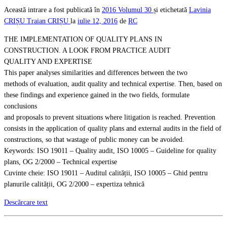
Această intrare a fost publicată în
2016
Volumul 30
și etichetată
Lavinia
CRIȘU
Traian CRIȘU
la
iulie 12, 2016
de
RC
THE IMPLEMENTATION OF QUALITY PLANS IN
CONSTRUCTION. A LOOK FROM PRACTICE AUDIT
QUALITY AND EXPERTISE
This paper analyses similarities and differences between the two
methods of evaluation, audit quality and technical expertise. Then, based on
these findings and experience gained in the two fields, formulate
conclusions
and proposals to prevent situations where litigation is reached. Prevention
consists in the application of quality plans and external audits in the field of
constructions, so that wastage of public money can be avoided.
Keywords: ISO 19011 – Quality audit, ISO 10005 – Guideline for quality
plans, OG 2/2000 – Technical expertise
Cuvinte cheie: ISO 19011 – Auditul calității, ISO 10005 – Ghid pentru
planurile calității, OG 2/2000 – expertiza tehnică
Descărcare text