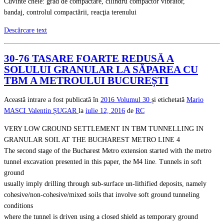
Cuvinte cheie: grad de compactare, cilindru compactor vibrator,
bandaj, controlul compactării, reacţia terenului
Descărcare text
30-76 TASARE FOARTE REDUSĂ A
SOLULUI GRANULAR LA SĂPAREA CU
TBM A METROULUI BUCUREȘTI
Această intrare a fost publicată în
2016
Volumul 30
și etichetată
Mario
MASCI
Valentin ȘUGAR
la
iulie 12, 2016
de
RC
VERY LOW GROUND SETTLEMENT IN TBM TUNNELLING IN
GRANULAR SOIL AT THE BUCHAREST METRO LINE 4
The second stage of the Bucharest Metro extension started with the metro
tunnel excavation presented in this paper, the M4 line. Tunnels in soft
ground
usually imply drilling through sub-surface un-lithified deposits, namely
cohesive/non-cohesive/mixed soils that involve soft ground tunneling
conditions
where the tunnel is driven using a closed shield as temporary ground