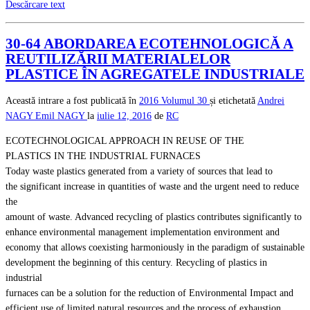
Descărcare text
30-64 ABORDAREA ECOTEHNOLOGICĂ A
REUTILIZĂRII MATERIALELOR
PLASTICE ÎN AGREGATELE INDUSTRIALE
Această intrare a fost publicată în
2016
Volumul 30
și etichetată
Andrei
NAGY
Emil NAGY
la
iulie 12, 2016
de
RC
ECOTECHNOLOGICAL APPROACH IN REUSE OF THE
PLASTICS IN THE INDUSTRIAL FURNACES
Today waste plastics generated from a variety of sources that lead to
the significant increase in quantities of waste and the urgent need to reduce
the
amount of waste. Advanced recycling of plastics contributes significantly to
enhance environmental management implementation environment and
economy that allows coexisting harmoniously in the paradigm of sustainable
development the beginning of this century. Recycling of plastics in
industrial
furnaces can be a solution for the reduction of Environmental Impact and
efficient use of limited natural resources and the process of exhaustion.