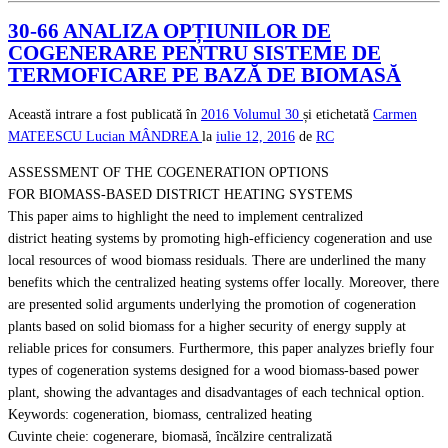
30-66 ANALIZA OPȚIUNILOR DE
COGENERARE PENTRU SISTEME DE
TERMOFICARE PE BAZĂ DE BIOMASĂ
Această intrare a fost publicată în
2016
Volumul 30
și etichetată
Carmen
MATEESCU
Lucian MÂNDREA
la
iulie 12, 2016
de
RC
ASSESSMENT OF THE COGENERATION OPTIONS
FOR BIOMASS-BASED DISTRICT HEATING SYSTEMS
This paper aims to highlight the need to implement centralized
district heating systems by promoting high-efficiency cogeneration and use
local resources of wood biomass residuals. There are underlined the many
benefits which the centralized heating systems offer locally. Moreover, there
are presented solid arguments underlying the promotion of cogeneration
plants based on solid biomass for a higher security of energy supply at
reliable prices for consumers. Furthermore, this paper analyzes briefly four
types of cogeneration systems designed for a wood biomass-based power
plant, showing the advantages and disadvantages of each technical option.
Keywords: cogeneration, biomass, centralized heating
Cuvinte cheie: cogenerare, biomasă, încălzire centralizată