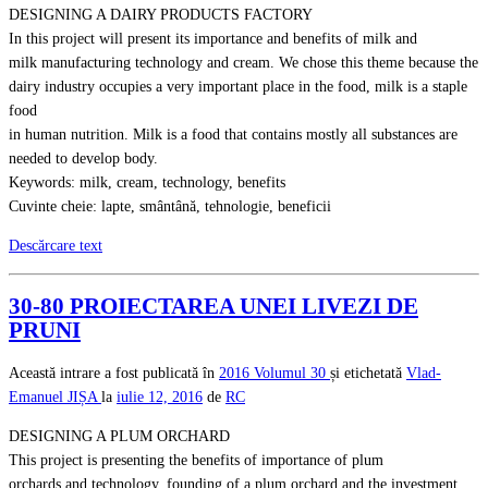
DESIGNING A DAIRY PRODUCTS FACTORY
In this project will present its importance and benefits of milk and
milk manufacturing technology and cream. We chose this theme because the
dairy industry occupies a very important place in the food, milk is a staple
food
in human nutrition. Milk is a food that contains mostly all substances are
needed to develop body.
Keywords: milk, cream, technology, benefits
Cuvinte cheie: lapte, smântână, tehnologie, beneficii
Descărcare text
30-80 PROIECTAREA UNEI LIVEZI DE
PRUNI
Această intrare a fost publicată în
2016
Volumul 30
și etichetată
Vlad-
Emanuel JIȘA
la
iulie 12, 2016
de
RC
DESIGNING A PLUM ORCHARD
This project is presenting the benefits of importance of plum
orchards and technology, founding of a plum orchard and the investment