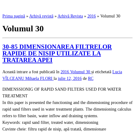
Prima pagină
»
Arhivă revistă
»
Arhivă Revista
»
2016
»
Volumul 30
Volumul 30
30-85 DIMENSIONAREA FILTRELOR
RAPIDE DE NISIP UTILIZATE LA
TRATAREA APEI
Această intrare a fost publicată în
2016
Volumul 30
și etichetată
Lucia
VÎLCEANU
Mihaela FLORI
la
iulie 12, 2016
de
RC
DIMENSSIONIG OF RAPID SAND FILTERS USED FOR WATER
TREATMENT
In this paper is presented the functioning and the dimensioning procedure of
rapid sand filters used in water treatment plants. The dimensioning calculus
refers to filter basin, water inflow and draining systems.
Keywords: rapid sand filter, treated water, dimensioning
Cuvinte cheie: filtru rapid de nisip, apă tratată, dimensionare