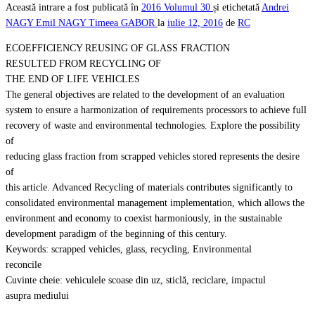
Această intrare a fost publicată în
2016
Volumul 30
și etichetată
Andrei
NAGY
Emil NAGY
Timeea GABOR
la
iulie 12, 2016
de
RC
ECOEFFICIENCY REUSING OF GLASS FRACTION
RESULTED FROM RECYCLING OF
THE END OF LIFE VEHICLES
The general objectives are related to the development of an evaluation
system to ensure a harmonization of requirements processors to achieve full
recovery of waste and environmental technologies. Explore the possibility
of
reducing glass fraction from scrapped vehicles stored represents the desire
of
this article. Advanced Recycling of materials contributes significantly to
consolidated environmental management implementation, which allows the
environment and economy to coexist harmoniously, in the sustainable
development paradigm of the beginning of this century.
Keywords: scrapped vehicles, glass, recycling, Environmental
reconcile
Cuvinte cheie: vehiculele scoase din uz, sticlă, reciclare, impactul
asupra mediului