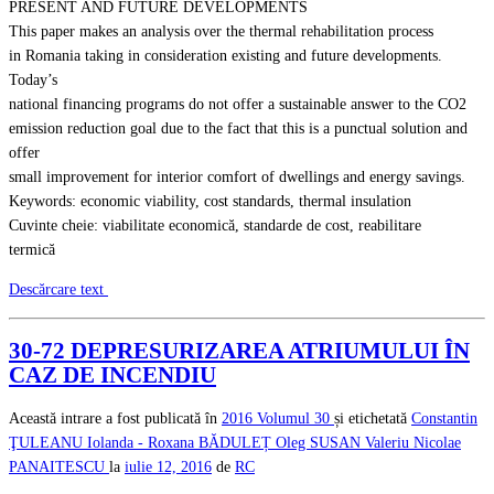
PRESENT AND FUTURE DEVELOPMENTS
This paper makes an analysis over the thermal rehabilitation process
in Romania taking in consideration existing and future developments.
Today’s
national financing programs do not offer a sustainable answer to the CO2
emission reduction goal due to the fact that this is a punctual solution and
offer
small improvement for interior comfort of dwellings and energy savings.
Keywords: economic viability, cost standards, thermal insulation
Cuvinte cheie: viabilitate economică, standarde de cost, reabilitare
termică
Descărcare text
30-72 DEPRESURIZAREA ATRIUMULUI ÎN
CAZ DE INCENDIU
Această intrare a fost publicată în
2016
Volumul 30
și etichetată
Constantin
ŢULEANU
Iolanda - Roxana BĂDULEȚ
Oleg SUSAN
Valeriu Nicolae
PANAITESCU
la
iulie 12, 2016
de
RC