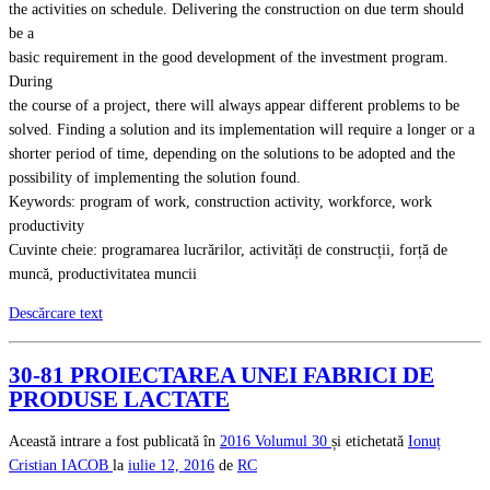
the activities on schedule. Delivering the construction on due term should
be a
basic requirement in the good development of the investment program.
During
the course of a project, there will always appear different problems to be
solved. Finding a solution and its implementation will require a longer or a
shorter period of time, depending on the solutions to be adopted and the
possibility of implementing the solution found.
Keywords: program of work, construction activity, workforce, work
productivity
Cuvinte cheie: programarea lucrărilor, activități de construcții, forță de
muncă, productivitatea muncii
Descărcare text
30-81 PROIECTAREA UNEI FABRICI DE
PRODUSE LACTATE
Această intrare a fost publicată în
2016
Volumul 30
și etichetată
Ionuț
Cristian IACOB
la
iulie 12, 2016
de
RC