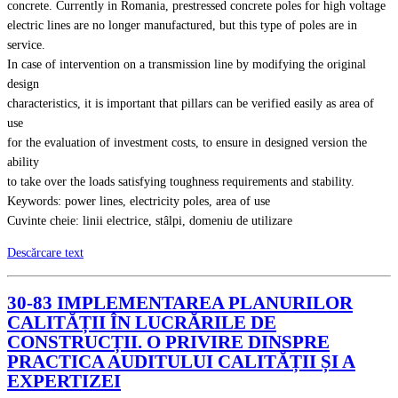
concrete. Currently in Romania, prestressed concrete poles for high voltage
electric lines are no longer manufactured, but this type of poles are in
service.
In case of intervention on a transmission line by modifying the original
design
characteristics, it is important that pillars can be verified easily as area of
use
for the evaluation of investment costs, to ensure in designed version the
ability
to take over the loads satisfying toughness requirements and stability.
Keywords: power lines, electricity poles, area of use
Cuvinte cheie: linii electrice, stâlpi, domeniu de utilizare
Descărcare text
30-83 IMPLEMENTAREA PLANURILOR
CALITĂȚII ÎN LUCRĂRILE DE
CONSTRUCȚII. O PRIVIRE DINSPRE
PRACTICA AUDITULUI CALITĂȚII ȘI A
EXPERTIZEI