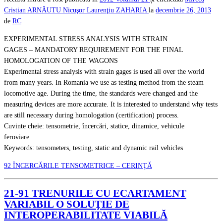
Cristian ARNĂUTU
Nicuşor Laurenţiu ZAHARIA
la
decembrie 26, 2013
de
RC
EXPERIMENTAL STRESS ANALYSIS WITH STRAIN
GAGES – MANDATORY REQUIREMENT FOR THE FINAL
HOMOLOGATION OF THE WAGONS
Experimental stress analysis with strain gages is used all over the world
from many years. In Romania we use as testing method from the steam
locomotive age. During the time, the standards were changed and the
measuring devices are more accurate. It is interested to understand why tests
are still necessary during homologation (certification) process.
Cuvinte cheie: tensometrie, încercări, statice, dinamice, vehicule
feroviare
Keywords: tensometers, testing, static and dynamic rail vehicles
92 ÎNCERCĂRILE TENSOMETRICE – CERINŢĂ
21-91 TRENURILE CU ECARTAMENT
VARIABIL O SOLUŢIE DE
INTEROPERABILITATE VIABILĂ