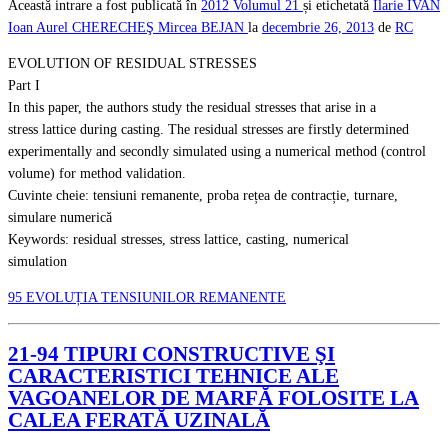
Această intrare a fost publicată în
2012
Volumul 21
și etichetată
Ilarie IVAN
Ioan Aurel CHERECHEŞ
Mircea BEJAN
la
decembrie 26, 2013
de
RC
EVOLUTION OF RESIDUAL STRESSES
Part I
In this paper, the authors study the residual stresses that arise in a
stress lattice during casting. The residual stresses are firstly determined
experimentally and secondly simulated using a numerical method (control
volume) for method validation.
Cuvinte cheie: tensiuni remanente, proba rețea de contracție, turnare,
simulare numerică
Keywords: residual stresses, stress lattice, casting, numerical
simulation
95 EVOLUȚIA TENSIUNILOR REMANENTE
21-94 TIPURI CONSTRUCTIVE ŞI
CARACTERISTICI TEHNICE ALE
VAGOANELOR DE MARFĂ FOLOSITE LA
CALEA FERATĂ UZINALĂ