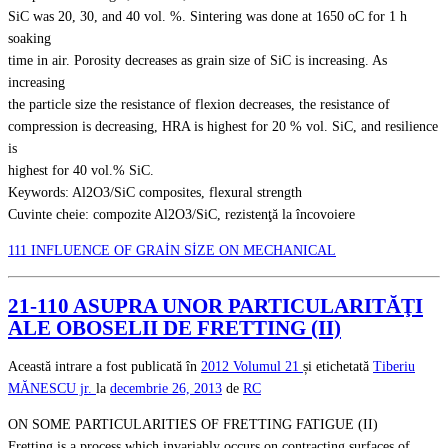
SiC was 20, 30, and 40 vol. %. Sintering was done at 1650 oC for 1 h
soaking
time in air. Porosity decreases as grain size of SiC is increasing. As
increasing
the particle size the resistance of flexion decreases, the resistance of
compression is decreasing, HRA is highest for 20 % vol. SiC, and resilience
is
highest for 40 vol.% SiC.
Keywords: Al2O3/SiC composites, flexural strength
Cuvinte cheie: compozite Al2O3/SiC, rezistenţă la încovoiere
111 INFLUENCE OF GRAİN SİZE ON MECHANICAL
21-110 ASUPRA UNOR PARTICULARITĂŢI
ALE OBOSELII DE FRETTING (II)
Această intrare a fost publicată în
2012
Volumul 21
și etichetată
Tiberiu
MĂNESCU jr.
la
decembrie 26, 2013
de
RC
ON SOME PARTICULARITIES OF FRETTING FATIGUE (II)
Fretting is a process which invariably occurs on contracting surfaces of