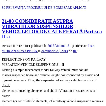
89 RELEVANŢA PROCESULUI DE ECRUISARE APLICAT
21-88 CONSIDERAȚII ASUPRA
VIBRAȚIILOR SUSPENSIILOR
VEHICULELOR DE CALE FERATĂ Partea a
II-a
Această intrare a fost publicată în
2012
Volumul 21
și etichetată
Ioan
VIDICAN
Mircea BEJAN
la
decembrie 26, 2013
de
RC
REFLECTIONS ON RAILWAY
VIBRATION VEHICLE SUSPENSIONS – II
Making a simple mechanical model railway vehicle must contain
masses suspended bogie and vehicle weight box connected by elastic and
dynamic elements. Thus, the suspension of railway vehicles consists of
elastic
elements, connecting elements, and shock. Vibration measurements of
elastic
element (or set of elastic elements) of a railway vehicle suspension requires