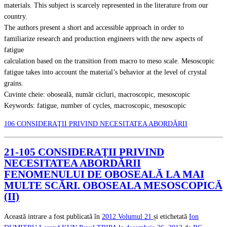
materials. This subject is scarcely represented in the literature from our
country.
The authors present a short and accessible approach in order to
familiarize research and production engineers with the new aspects of
fatigue
calculation based on the transition from macro to meso scale. Mesoscopic
fatigue takes into account the material’s behavior at the level of crystal
grains.
Cuvinte cheie: oboseală, număr cicluri, macroscopic, mesoscopic
Keywords: fatigue, number of cycles, macroscopic, mesoscopic
106 CONSIDERAŢII PRIVIND NECESITATEA ABORDĂRII
21-105 CONSIDERAŢII PRIVIND
NECESITATEA ABORDĂRII
FENOMENULUI DE OBOSEALĂ LA MAI
MULTE SCĂRI. OBOSEALA MESOSCOPICĂ
(II)
Această intrare a fost publicată în
2012
Volumul 21
și etichetată
Ion