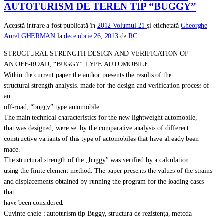
AUTOTURISM DE TEREN TIP “BUGGY”
Această intrare a fost publicată în
2012
Volumul 21
și etichetată
Gheorghe
Aurel GHERMAN
la
decembrie 26, 2013
de
RC
STRUCTURAL STRENGTH DESIGN AND VERIFICATION OF
AN OFF-ROAD, “BUGGY” TYPE AUTOMOBILE
Within the current paper the author presents the results of the
structural strength analysis, made for the design and verification process of
an
off-road, “buggy” type automobile.
The main technical characteristics for the new lightweight automobile,
that was designed, were set by the comparative analysis of different
constructive variants of this type of automobiles that have already been
made.
The structural strength of the „buggy” was verified by a calculation
using the finite element method. The paper presents the values of the strains
and displacements obtained by running the program for the loading cases
that
have been considered.
Cuvinte cheie : autoturism tip Buggy, structura de rezistenţa, metoda