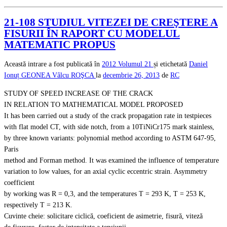
21-108 STUDIUL VITEZEI DE CREŞTERE A
FISURII ÎN RAPORT CU MODELUL
MATEMATIC PROPUS
Această intrare a fost publicată în
2012
Volumul 21
și etichetată
Daniel
Ionuț GEONEA
Vâlcu ROŞCA
la
decembrie 26, 2013
de
RC
STUDY OF SPEED INCREASE OF THE CRACK
IN RELATION TO MATHEMATICAL MODEL PROPOSED
It has been carried out a study of the crack propagation rate in testpieces
with flat model CT, with side notch, from a 10TiNiCr175 mark stainless,
by three known variants: polynomial method according to ASTM 647-95,
Paris
method and Forman method. It was examined the influence of temperature
variation to low values, for an axial cyclic eccentric strain. Asymmetry
coefficient
by working was R = 0,3, and the temperatures T = 293 K, T = 253 K,
respectively T = 213 K.
Cuvinte cheie: solicitare ciclică, coeficient de asimetrie, fisură, viteză