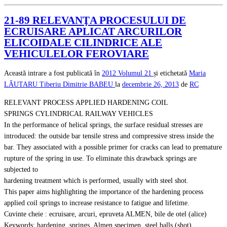
21-89 RELEVANŢA PROCESULUI DE
ECRUISARE APLICAT ARCURILOR
ELICOIDALE CILINDRICE ALE
VEHICULELOR FEROVIARE
Această intrare a fost publicată în
2012
Volumul 21
și etichetată
Maria
LĂUTARU
Tiberiu Dimitrie BABEU
la
decembrie 26, 2013
de
RC
RELEVANT PROCESS APPLIED HARDENING COIL
SPRINGS CYLINDRICAL RAILWAY VEHICLES
In the performance of helical springs, the surface residual stresses are
introduced: the outside bar tensile stress and compressive stress inside the
bar. They associated with a possible primer for cracks can lead to premature
rupture of the spring in use. To eliminate this drawback springs are
subjected to
hardening treatment which is performed, usually with steel shot.
This paper aims highlighting the importance of the hardening process
applied coil springs to increase resistance to fatigue and lifetime.
Cuvinte cheie : ecruisare, arcuri, epruveta ALMEN, bile de otel (alice)
Keywords: hardening, springs, Almen specimen, steel balls (shot)