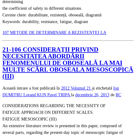
determining
the coefficient of safety in different situations.
Cuvinte cheie: durabilitate, rezistență, oboseală, diagramă
Keywords: durability, resistance, fatigue, diagram
107 METODE DE DETERMINARE A REZISTENȚEI LA
21-106 CONSIDERAŢII PRIVIND
NECESITATEA ABORDĂRII
FENOMENULUI DE OBOSEALĂ LA MAI
MULTE SCĂRI. OBOSEALA MESOSCOPICĂ
(III)
Această intrare a fost publicată în
2012
Volumul 21
și etichetată
Ion
DUMITRU
Lorand KUN
Pavel TRIPA
la
decembrie 26, 2013
de
RC
CONSIDERATIONS REGARDING THE NECESSITY OF
FATIGUE APPROACH ON DIFFERENT SCALES.
FATIGUE MESOSCOPIC (III)
An extensive literature review is presented in this paper, composed of
several parts, regarding the present-day topic of mesoscopic fatigue of