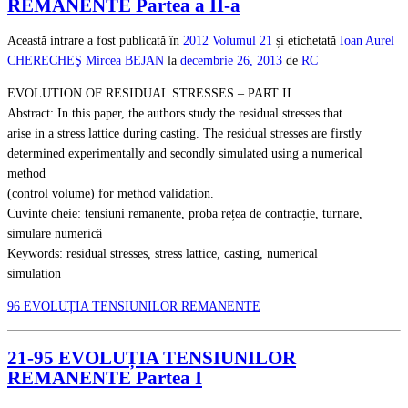
REMANENTE Partea a II-a
Această intrare a fost publicată în
2012
Volumul 21
și etichetată
Ioan Aurel
CHERECHEŞ
Mircea BEJAN
la
decembrie 26, 2013
de
RC
EVOLUTION OF RESIDUAL STRESSES – PART II
Abstract: In this paper, the authors study the residual stresses that
arise in a stress lattice during casting. The residual stresses are firstly
determined experimentally and secondly simulated using a numerical
method
(control volume) for method validation.
Cuvinte cheie: tensiuni remanente, proba rețea de contracție, turnare,
simulare numerică
Keywords: residual stresses, stress lattice, casting, numerical
simulation
96 EVOLUȚIA TENSIUNILOR REMANENTE
21-95 EVOLUȚIA TENSIUNILOR
REMANENTE Partea I