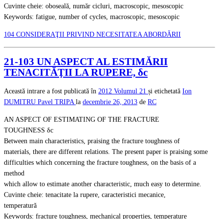
Cuvinte cheie: oboseală, număr cicluri, macroscopic, mesoscopic
Keywords: fatigue, number of cycles, macroscopic, mesoscopic
104 CONSIDERAŢII PRIVIND NECESITATEA ABORDĂRII
21-103 UN ASPECT AL ESTIMĂRII
TENACITĂŢII LA RUPERE, δc
Această intrare a fost publicată în
2012
Volumul 21
și etichetată
Ion
DUMITRU
Pavel TRIPA
la
decembrie 26, 2013
de
RC
AN ASPECT OF ESTIMATING OF THE FRACTURE
TOUGHNESS δc
Between main characteristics, praising the fracture toughness of
materials, there are different relations. The present paper is praising some
difficulties which concerning the fracture toughness, on the basis of a
method
which allow to estimate another characteristic, much easy to determine.
Cuvinte cheie: tenacitate la rupere, caracteristici mecanice,
temperatură
Keywords: fracture toughness, mechanical properties, temperature