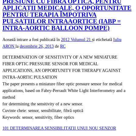
PRESIUNE CU FIBRA OPTICĂ, PENTRU
APLICAȚII MEDICALE, O OPORTUNITATE
PENTRU TERAPIA ÎMPOTRIVA
PULSAȚIILOR INTRAAORTICE (IABP =
INTRA-AORTIC BALLOON POMPE)
Această intrare a fost publicată în
2012
Volumul 21
și etichetată
Iuliu
ARON
la
decembrie 26, 2013
de
RC
DETERMINATION OF SENSITIVITY OF A NEW MINIATURE
FIBER OPTIC PRESSURE SENSOR FOR MEDICAL
APPLICATIONS, AN OPPORTUNITY FOR THERAPY AGAINST
INTRA-AORTIC PULSATION
The paper presents a miniature fiber optic pressure sensor for medical
applications, based on Fabry-Perrault White Light Interferometry and a
method
for determining the sensitivity of a new sensor.
Cuvinte cheie: sensor, sensibilitate, fibră optică
Keywords: sensor, sensitivity, fiber optics
101 DETERMINAREA SENSIBILITATII UNUI NOU SENZOR