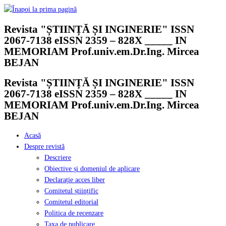
Skip
to
Revista "ȘTIINȚĂ ȘI INGINERIE" ISSN
content
2067-7138 eISSN 2359 – 828X _____ IN
MEMORIAM Prof.univ.em.Dr.Ing. Mircea
BEJAN
Revista "ȘTIINȚĂ ȘI INGINERIE" ISSN
2067-7138 eISSN 2359 – 828X _____ IN
MEMORIAM Prof.univ.em.Dr.Ing. Mircea
BEJAN
Acasă
Despre revistă
Descriere
Obiective și domeniul de aplicare
Declarație acces liber
Comitetul științific
Comitetul editorial
Politica de recenzare
Taxa de publicare