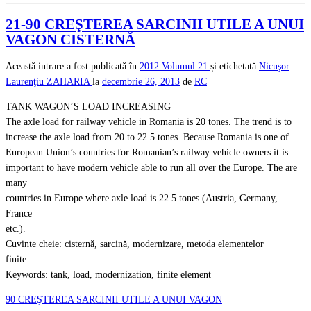
21-90 CREŞTEREA SARCINII UTILE A UNUI
VAGON CISTERNĂ
Această intrare a fost publicată în
2012
Volumul 21
și etichetată
Nicuşor
Laurenţiu ZAHARIA
la
decembrie 26, 2013
de
RC
TANK WAGON’S LOAD INCREASING
The axle load for railway vehicle in Romania is 20 tones. The trend is to
increase the axle load from 20 to 22.5 tones. Because Romania is one of
European Union’s countries for Romanian’s railway vehicle owners it is
important to have modern vehicle able to run all over the Europe. The are
many
countries in Europe where axle load is 22.5 tones (Austria, Germany,
France
etc.).
Cuvinte cheie: cisternă, sarcină, modernizare, metoda elementelor
finite
Keywords: tank, load, modernization, finite element
90 CREŞTEREA SARCINII UTILE A UNUI VAGON