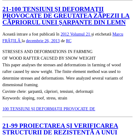
21-100 TENSIUNI ŞI DEFORMAŢII
PROVOCATE DE GREUTATEA ZĂPEZII LA
CĂPRIORUL UNEI ŞARPANTE DIN LEMN
Această intrare a fost publicată în
2012
Volumul 21
și etichetată
Marcu
FRĂŢILĂ
la
decembrie 26, 2013
de
RC
STRESSES AND DEFORMATIONS IN FARMING
OF WOOD RAFTER CAUSED BY SNOW WEIGHT
This paper analyses the stresses and deformations in farming of wood
rafter caused by snow weight. The finite element method was used to
determine stresses and deformations. Were analyzed several variants of
dimensional framing.
Cuvinte cheie: şarpantă, căpriori, tensiuni, deformaţii
Keywords: sloping, roof, stress, strain
100 TENSIUNI ŞI DEFORMAŢII PROVOCATE DE
21-99 PROIECTAREA ŞI VERIFICAREA
STRUCTURII DE REZISTENŢĂ A UNUI