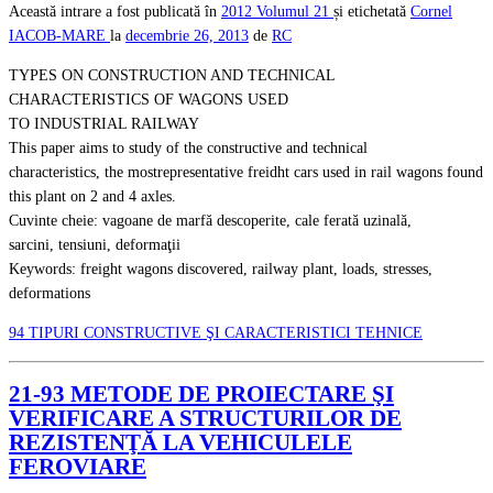
Această intrare a fost publicată în
2012
Volumul 21
și etichetată
Cornel
IACOB-MARE
la
decembrie 26, 2013
de
RC
TYPES ON CONSTRUCTION AND TECHNICAL
CHARACTERISTICS OF WAGONS USED
TO INDUSTRIAL RAILWAY
This paper aims to study of the constructive and technical
characteristics, the mostrepresentative freidht cars used in rail wagons found
this plant on 2 and 4 axles.
Cuvinte cheie: vagoane de marfă descoperite, cale ferată uzinală,
sarcini, tensiuni, deformaţii
Keywords: freight wagons discovered, railway plant, loads, stresses,
deformations
94 TIPURI CONSTRUCTIVE ŞI CARACTERISTICI TEHNICE
21-93 METODE DE PROIECTARE ŞI
VERIFICARE A STRUCTURILOR DE
REZISTENŢĂ LA VEHICULELE
FEROVIARE