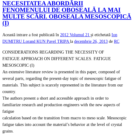
NECESITATEA ABORDĂRII
FENOMENULUI DE OBOSEALĂ LA MAI
MULTE SCĂRI. OBOSEALA MESOSCOPICĂ
(I)
Această intrare a fost publicată în
2012
Volumul 21
și etichetată
Ion
DUMITRU
Lorand KUN
Pavel TRIPA
la
decembrie 26, 2013
de
RC
CONSIDERATIONS REGARDING THE NECESSITY OF
FATIGUE APPROACH ON DIFFERENT SCALES. FATIGUE
MESOSCOPIC (I)
An extensive literature review is presented in this paper, composed of
several parts, regarding the present-day topic of mesoscopic fatigue of
materials. This subject is scarcely represented in the literature from our
country.
The authors present a short and accessible approach in order to
familiarize research and production engineers with the new aspects of
fatigue
calculation based on the transition from macro to meso scale. Mesoscopic
fatigue takes into account the material’s behavior at the level of crystal
grains.