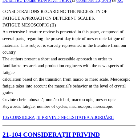
DUMITRU
Lorand KUN
Pavel TRIPA
la
decembrie 26, 2013
de
RC
CONSIDERATIONS REGARDING THE NECESSITY OF
FATIGUE APPROACH ON DIFFERENT SCALES.
FATIGUE MESOSCOPIC (II)
An extensive literature review is presented in this paper, composed of
several parts, regarding the present-day topic of mesoscopic fatigue of
materials. This subject is scarcely represented in the literature from our
country.
The authors present a short and accessible approach in order to
familiarize research and production engineers with the new aspects of
fatigue
calculation based on the transition from macro to meso scale. Mesoscopic
fatigue takes into account the material’s behavior at the level of crystal
grains.
Cuvinte cheie: oboseală, număr cicluri, macroscopic, mesoscopic
Keywords: fatigue, number of cycles, macroscopic, mesoscopic
105 CONSIDERAŢII PRIVIND NECESITATEA ABORDĂRII
21-104 CONSIDERAŢII PRIVIND