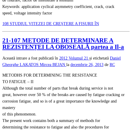
de fisurare, factor de intensitate a tensiunii
Keywords: application cyclical asymmetry coefficient, crack, crack
speed, voltage intensity factor
108 STUDIUL VITEZEI DE CREŞTERE A FISURII ÎN
21-107 METODE DE DETERMINARE A
REZISTENȚEI LA OBOSEALĂ partea a Il-a
Această intrare a fost publicată în
2012
Volumul 21
și etichetată
Daniel
Gheorghe LAKATOS
Mircea BEJAN
la
decembrie 26, 2013
de
RC
METODHS FOR DETERMINING THE RESISTANCE
TO FATIGUE – II
Although the total number of parts that break during service is not
great, however over 50 % of the breaks are caused by fatigue cracking or
corrosion fatigue, and so is of a great importance the knowledge and
mastery
of this phenomenon.
The present work contains both a summary of methods for
determining the resistance to fatigue and also the procedures for