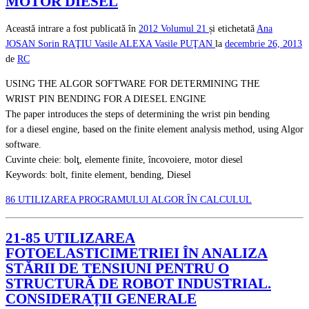
MOTOR DIESEL
Această intrare a fost publicată în
2012
Volumul 21
și etichetată
Ana
JOSAN
Sorin RAŢIU
Vasile ALEXA
Vasile PUŢAN
la
decembrie 26, 2013
de
RC
USING THE ALGOR SOFTWARE FOR DETERMINING THE
WRIST PIN BENDING FOR A DIESEL ENGINE
The paper introduces the steps of determining the wrist pin bending
for a diesel engine, based on the finite element analysis method, using Algor
software.
Cuvinte cheie: bolţ, elemente finite, încovoiere, motor diesel
Keywords: bolt, finite element, bending, Diesel
86 UTILIZAREA PROGRAMULUI ALGOR ÎN CALCULUL
21-85 UTILIZAREA
FOTOELASTICIMETRIEI ÎN ANALIZA
STĂRII DE TENSIUNI PENTRU O
STRUCTURĂ DE ROBOT INDUSTRIAL.
CONSIDERAŢII GENERALE