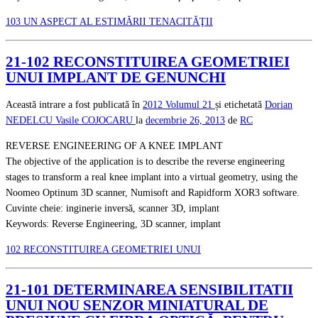
103 UN ASPECT AL ESTIMĂRII TENACITĂŢII
21-102 RECONSTITUIREA GEOMETRIEI
UNUI IMPLANT DE GENUNCHI
Această intrare a fost publicată în
2012
Volumul 21
și etichetată
Dorian
NEDELCU
Vasile COJOCARU
la
decembrie 26, 2013
de
RC
REVERSE ENGINEERING OF A KNEE IMPLANT
The objective of the application is to describe the reverse engineering
stages to transform a real knee implant into a virtual geometry, using the
Noomeo Optinum 3D scanner, Numisoft and Rapidform XOR3 software.
Cuvinte cheie: inginerie inversă, scanner 3D, implant
Keywords: Reverse Engineering, 3D scanner, implant
102 RECONSTITUIREA GEOMETRIEI UNUI
21-101 DETERMINAREA SENSIBILITATII
UNUI NOU SENZOR MINIATURAL DE