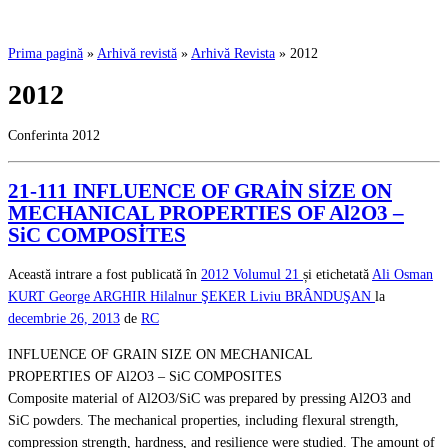
Prima pagină
»
Arhivă revistă
»
Arhivă Revista
»
2012
2012
Conferinta 2012
21-111 INFLUENCE OF GRAİN SİZE ON
MECHANICAL PROPERTIES OF Al2O3 –
SiC COMPOSİTES
Această intrare a fost publicată în
2012
Volumul 21
și etichetată
Ali Osman
KURT
George ARGHIR
Hilalnur ŞEKER
Liviu BRÂNDUŞAN
la
decembrie 26, 2013
de
RC
INFLUENCE OF GRAIN SIZE ON MECHANICAL
PROPERTIES OF Al2O3 – SiC COMPOSITES
Composite material of Al2O3/SiC was prepared by pressing Al2O3 and
SiC powders. The mechanical properties, including flexural strength,
compression strength, hardness, and resilience were studied. The amount of