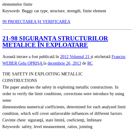
elementelor finite
Keywords: Buggy car type, structure, strength, finite element
99 PROIECTAREA ŞI VERIFICAREA
21-98 SIGURANŢA STRUCTURILOR
METALICE ÎN EXPLOATARE
Această intrare a fost publicată în
2012
Volumul 21
și etichetată
Francisc
WEBER
Gelu OPRIŞA
la
decembrie 26, 2013
de
RC
THE SAFETY IN EXPLOITING METALLIC
CONSTRUCTIONS
The paper analyses the safety in exploiting metallic constructions. In
order to verify the limit conditions, corrections were introduce by using
some
dimensionless numerical coefficients, determined for each analyzed limit
condition, which will cover unfavorable influences of different factors.
Cuvinte cheie: siguranţă, stare limită, coeficienţi, îmbinare
Keywords: safety, level measurement, ratios, jointing