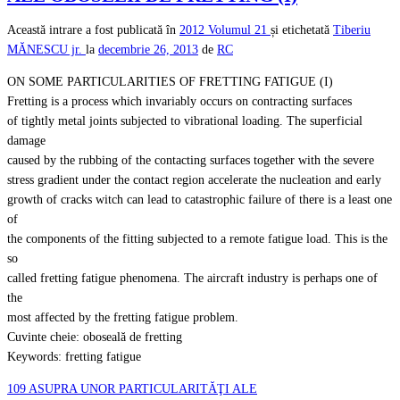
Această intrare a fost publicată în
2012
Volumul 21
și etichetată
Tiberiu
MĂNESCU jr.
la
decembrie 26, 2013
de
RC
ON SOME PARTICULARITIES OF FRETTING FATIGUE (I)
Fretting is a process which invariably occurs on contracting surfaces
of tightly metal joints subjected to vibrational loading. The superficial
damage
caused by the rubbing of the contacting surfaces together with the severe
stress gradient under the contact region accelerate the nucleation and early
growth of cracks witch can lead to catastrophic failure of there is a least one
of
the components of the fitting subjected to a remote fatigue load. This is the
so
called fretting fatigue phenomena. The aircraft industry is perhaps one of
the
most affected by the fretting fatigue problem.
Cuvinte cheie: oboseală de fretting
Keywords: fretting fatigue
109 ASUPRA UNOR PARTICULARITĂŢI ALE