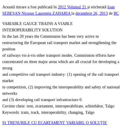
Această intrare a fost publicată în
2012
Volumul 21
și etichetată
Ioan
SEBEŞAN
Nicuşor Laurenţiu ZAHARIA
la
decembrie 26, 2013
de
RC
VARIABLE GAUGE TRAINS A VIABLE
INTEROPERABILITY SOLUTION
In the last 20 years the Commission has been very active in
restructuring the European rail transport market and strengthening the
position
of railways vis-à-vis other transport modes. Commission efforts have
concentrated on three major areas which are all crucial for developing a
strong
and competitive rail transport industry: (1) opening of the rail transport
market
to competition, (2) improving the interoperability and safety of national
networks
and (3) developing rail transport infrastructure 0.
Cuvinte cheie: tren, ecartament, interoperabilitate, schimbător, Talgo
Keywords: train, track, interoperability, changing, Talgo
91 TRENURILE CU ECARTAMENT VARIABIL O SOLUŢIE