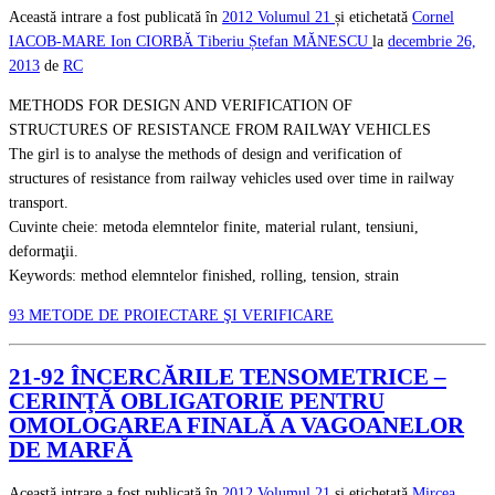
Această intrare a fost publicată în
2012
Volumul 21
și etichetată
Cornel
IACOB-MARE
Ion CIORBĂ
Tiberiu Ștefan MĂNESCU
la
decembrie 26,
2013
de
RC
METHODS FOR DESIGN AND VERIFICATION OF
STRUCTURES OF RESISTANCE FROM RAILWAY VEHICLES
The girl is to analyse the methods of design and verification of
structures of resistance from railway vehicles used over time in railway
transport.
Cuvinte cheie: metoda elemntelor finite, material rulant, tensiuni,
deformaţii.
Keywords: method elemntelor finished, rolling, tension, strain
93 METODE DE PROIECTARE ŞI VERIFICARE
21-92 ÎNCERCĂRILE TENSOMETRICE –
CERINŢĂ OBLIGATORIE PENTRU
OMOLOGAREA FINALĂ A VAGOANELOR
DE MARFĂ
Această intrare a fost publicată în
2012
Volumul 21
și etichetată
Mircea