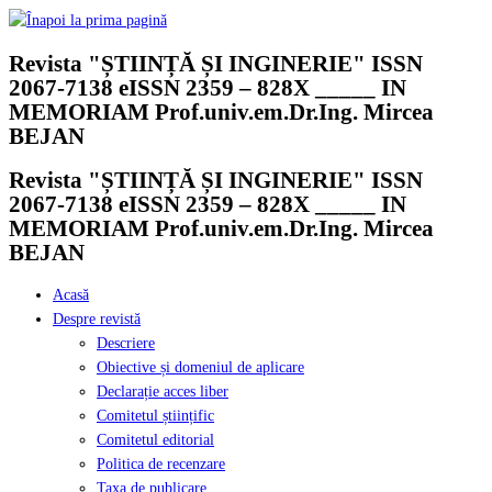
Skip
to
Revista "ȘTIINȚĂ ȘI INGINERIE" ISSN
content
2067-7138 eISSN 2359 – 828X _____ IN
MEMORIAM Prof.univ.em.Dr.Ing. Mircea
BEJAN
Revista "ȘTIINȚĂ ȘI INGINERIE" ISSN
2067-7138 eISSN 2359 – 828X _____ IN
MEMORIAM Prof.univ.em.Dr.Ing. Mircea
BEJAN
Acasă
Despre revistă
Descriere
Obiective și domeniul de aplicare
Declarație acces liber
Comitetul științific
Comitetul editorial
Politica de recenzare
Taxa de publicare