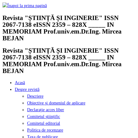
Skip
to
Revista "ȘTIINȚĂ ȘI INGINERIE" ISSN
content
2067-7138 eISSN 2359 – 828X _____ IN
MEMORIAM Prof.univ.em.Dr.Ing. Mircea
BEJAN
Revista "ȘTIINȚĂ ȘI INGINERIE" ISSN
2067-7138 eISSN 2359 – 828X _____ IN
MEMORIAM Prof.univ.em.Dr.Ing. Mircea
BEJAN
Acasă
Despre revistă
Descriere
Obiective și domeniul de aplicare
Declarație acces liber
Comitetul științific
Comitetul editorial
Politica de recenzare
Taxa de publicare