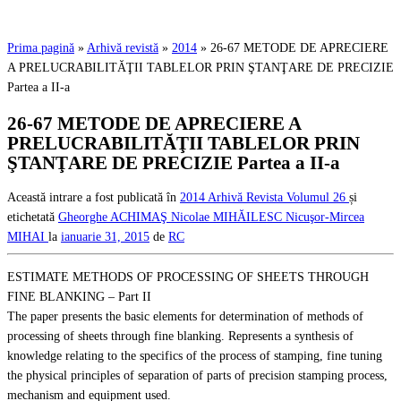
Prima pagină
»
Arhivă revistă
»
2014
»
26-67 METODE DE APRECIERE
A PRELUCRABILITĂŢII TABLELOR PRIN ŞTANŢARE DE PRECIZIE
Partea a II-a
26-67 METODE DE APRECIERE A
PRELUCRABILITĂŢII TABLELOR PRIN
ŞTANŢARE DE PRECIZIE Partea a II-a
Această intrare a fost publicată în
2014
Arhivă Revista
Volumul 26
și
etichetată
Gheorghe ACHIMAŞ
Nicolae MIHĂILESC
Nicuşor-Mircea
MIHAI
la
ianuarie 31, 2015
de
RC
ESTIMATE METHODS OF PROCESSING OF SHEETS THROUGH
FINE BLANKING – Part II
The paper presents the basic elements for determination of methods of
processing of sheets through fine blanking. Represents a synthesis of
knowledge relating to the specifics of the process of stamping, fine tuning
the physical principles of separation of parts of precision stamping process,
mechanism and equipment used.