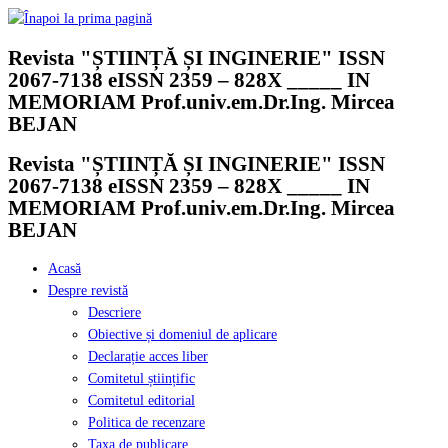
Skip
to
Revista "ȘTIINȚĂ ȘI INGINERIE" ISSN
content
2067-7138 eISSN 2359 – 828X _____ IN
MEMORIAM Prof.univ.em.Dr.Ing. Mircea
BEJAN
Revista "ȘTIINȚĂ ȘI INGINERIE" ISSN
2067-7138 eISSN 2359 – 828X _____ IN
MEMORIAM Prof.univ.em.Dr.Ing. Mircea
BEJAN
Acasă
Despre revistă
Descriere
Obiective și domeniul de aplicare
Declarație acces liber
Comitetul științific
Comitetul editorial
Politica de recenzare
Taxa de publicare