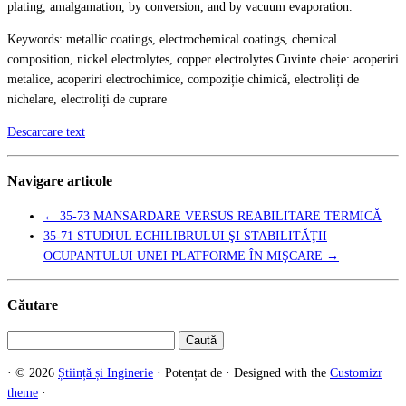
plating, amalgamation, by conversion, and by vacuum evaporation.
Keywords: metallic coatings, electrochemical coatings, chemical
composition, nickel electrolytes, copper electrolytes Cuvinte cheie: acoperiri
metalice, acoperiri electrochimice, compoziție chimică, electroliți de
nichelare, electroliți de cuprare
Descarcare text
Navigare articole
←
35-73 MANSARDARE VERSUS REABILITARE TERMICĂ
35-71 STUDIUL ECHILIBRULUI ŞI STABILITĂŢII
OCUPANTULUI UNEI PLATFORME ÎN MIŞCARE
→
Căutare
Caută
după:
·
© 2026
Știință și Inginerie
·
Potențat de
·
Designed with the
Customizr
theme
·