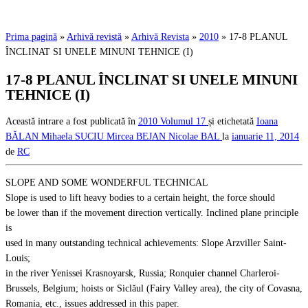
Prima pagină
»
Arhivă revistă
»
Arhivă Revista
»
2010
»
17-8 PLANUL
ÎNCLINAT SI UNELE MINUNI TEHNICE (I)
17-8 PLANUL ÎNCLINAT SI UNELE MINUNI
TEHNICE (I)
Această intrare a fost publicată în
2010
Volumul 17
și etichetată
Ioana
BĂLAN
Mihaela SUCIU
Mircea BEJAN
Nicolae BAL
la
ianuarie 11, 2014
de
RC
SLOPE AND SOME WONDERFUL TECHNICAL
Slope is used to lift heavy bodies to a certain height, the force should
be lower than if the movement direction vertically. Inclined plane principle
is
used in many outstanding technical achievements: Slope Arzviller Saint-
Louis;
in the river Yenissei Krasnoyarsk, Russia; Ronquier channel Charleroi-
Brussels, Belgium; hoists or Siclăul (Fairy Valley area), the city of Covasna,
Romania, etc., issues addressed in this paper.