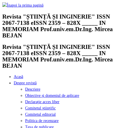
Skip
to
Revista "ȘTIINȚĂ ȘI INGINERIE" ISSN
content
2067-7138 eISSN 2359 – 828X _____ IN
MEMORIAM Prof.univ.em.Dr.Ing. Mircea
BEJAN
Revista "ȘTIINȚĂ ȘI INGINERIE" ISSN
2067-7138 eISSN 2359 – 828X _____ IN
MEMORIAM Prof.univ.em.Dr.Ing. Mircea
BEJAN
Acasă
Despre revistă
Descriere
Obiective și domeniul de aplicare
Declarație acces liber
Comitetul științific
Comitetul editorial
Politica de recenzare
Taxa de publicare