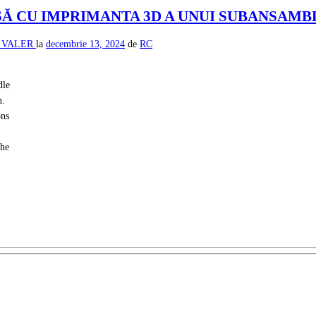
RSĂ CU IMPRIMANTA 3D A UNUI SUBANSAM
ca VALER
la
decembrie 13, 2024
de
RC
dle
n.
ons
the