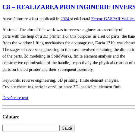
C8 – REALIZAREA PRIN INGINERIE INVE
Această intrare a fost publicată în
2024
și etichetată
Ferenc GASPAR
Vasili
Abstract: The aim of this work was to reverse engineer an assembly of
parts with the help of a 3D printer. For this purpose, as a set of parts, the han
from the window lifting mechanism for a vintage car, Dacia 1310, was chose
The stages of reverse engineering in this case involved obtaining the dimensi
of the parts, 3d modeling in SolidWorks, finite element analysis and the
constructive optimization of the handle, respectively the physical creation of 
parts on the 3d printer and their subsequent assembly.
Keywords: reverse engineering, 3D printing, finite element analysis.
Cuvinte cheie: inginerie inversă, printare 3D, analiză cu element finit.
Descărcare text
Căutare
Caută
după: