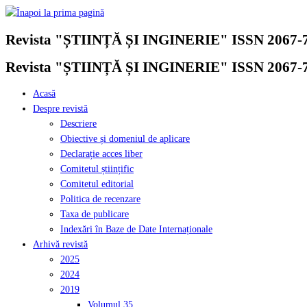
Skip
to
Revista "ȘTIINȚĂ ȘI INGINERIE" ISSN 2067-
content
Revista "ȘTIINȚĂ ȘI INGINERIE" ISSN 2067-
Acasă
Despre revistă
Descriere
Obiective și domeniul de aplicare
Declarație acces liber
Comitetul științific
Comitetul editorial
Politica de recenzare
Taxa de publicare
Indexări în Baze de Date Internaționale
Arhivă revistă
2025
2024
2019
Volumul 35