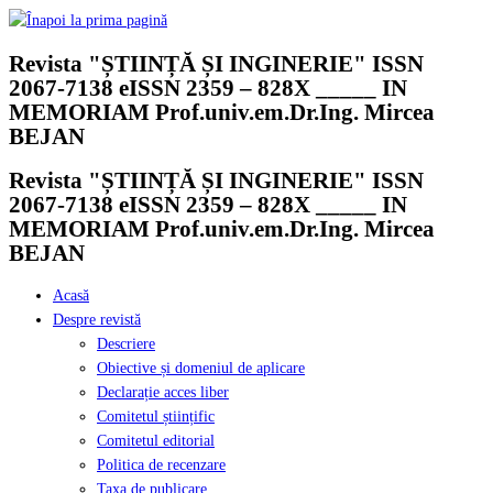
Skip
to
Revista "ȘTIINȚĂ ȘI INGINERIE" ISSN
content
2067-7138 eISSN 2359 – 828X _____ IN
MEMORIAM Prof.univ.em.Dr.Ing. Mircea
BEJAN
Revista "ȘTIINȚĂ ȘI INGINERIE" ISSN
2067-7138 eISSN 2359 – 828X _____ IN
MEMORIAM Prof.univ.em.Dr.Ing. Mircea
BEJAN
Acasă
Despre revistă
Descriere
Obiective și domeniul de aplicare
Declarație acces liber
Comitetul științific
Comitetul editorial
Politica de recenzare
Taxa de publicare