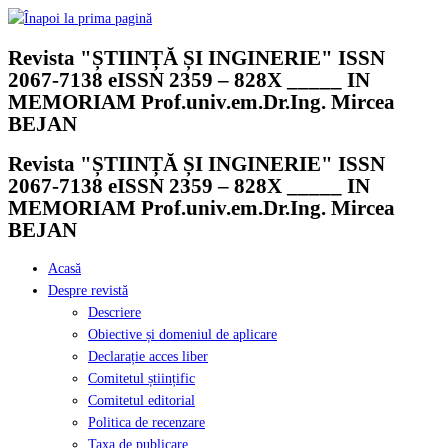
Skip
to
Revista "ȘTIINȚĂ ȘI INGINERIE" ISSN
content
2067-7138 eISSN 2359 – 828X _____ IN
MEMORIAM Prof.univ.em.Dr.Ing. Mircea
BEJAN
Revista "ȘTIINȚĂ ȘI INGINERIE" ISSN
2067-7138 eISSN 2359 – 828X _____ IN
MEMORIAM Prof.univ.em.Dr.Ing. Mircea
BEJAN
Acasă
Despre revistă
Descriere
Obiective și domeniul de aplicare
Declarație acces liber
Comitetul științific
Comitetul editorial
Politica de recenzare
Taxa de publicare