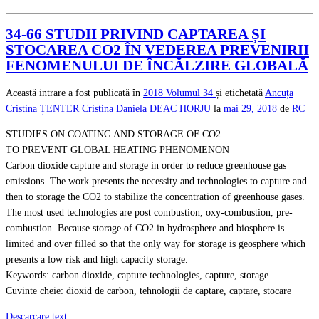
34-66 STUDII PRIVIND CAPTAREA ȘI
STOCAREA CO2 ÎN VEDEREA PREVENIRII
FENOMENULUI DE ÎNCĂLZIRE GLOBALĂ
Această intrare a fost publicată în
2018
Volumul 34
și etichetată
Ancuța
Cristina ȚENTER
Cristina Daniela DEAC HORJU
la
mai 29, 2018
de
RC
STUDIES ON COATING AND STORAGE OF CO2
TO PREVENT GLOBAL HEATING PHENOMENON
Carbon dioxide capture and storage in order to reduce greenhouse gas
emissions. The work presents the necessity and technologies to capture and
then to storage the CO2 to stabilize the concentration of greenhouse gases.
The most used technologies are post combustion, oxy-combustion, pre-
combustion. Because storage of CO2 in hydrosphere and biosphere is
limited and over filled so that the only way for storage is geosphere which
presents a low risk and high capacity storage.
Keywords: carbon dioxide, capture technologies, capture, storage
Cuvinte cheie: dioxid de carbon, tehnologii de captare, captare, stocare
Descarcare text