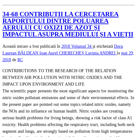
34-68 CONTRIBUȚII LA CERCETAREA
RAPORTULUI DINTRE POLUAREA
AERULUI CU OXIZI DE AZOT ŞI
IMPACTUL ASUPRA MEDIULUI ȘI A VIEȚII
Această intrare a fost publicată în
2018
Volumul 34
și etichetată
Doru
Laurean BĂLDEAN
Ioan Aurel CHERECHEŞ
Lavinia ANDREI
la
mai 29,
2018
de
RC
CONTRIBUTIONS TO THE RESEARCH OF THE RELATION
BETWEEN AIR POLLUTION WITH NITRIC OXIDES AND THE
IMPACT UPON ENVIRONMENT AND LIFE
The scientific paper presents the most significant aspects for monitoring the
nitric oxides pollutant emissions and some of their environmental effects. In
the present paper are pointed out some topics related nitric oxides, namely
the NOx and its influence on human health. Nitric oxides are creating
serious health problems for living beings, showing a risk factor of class A1
toxicity. Health problems affecting the respiratory tract, including both neck
segment and lungs, are strongly based on pollution from high temperatures