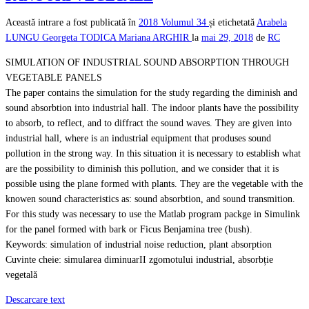
Această intrare a fost publicată în
2018
Volumul 34
și etichetată
Arabela
LUNGU
Georgeta TODICA
Mariana ARGHIR
la
mai 29, 2018
de
RC
SIMULATION OF INDUSTRIAL SOUND ABSORPTION THROUGH
VEGETABLE PANELS
The paper contains the simulation for the study regarding the diminish and
sound absorbtion into industrial hall. The indoor plants have the possibility
to absorb, to reflect, and to diffract the sound waves. They are given into
industrial hall, where is an industrial equipment that produses sound
pollution in the strong way. In this situation it is necessary to establish what
are the possibility to diminish this pollution, and we consider that it is
possible using the plane formed with plants. They are the vegetable with the
knowen sound characteristics as: sound absorbtion, and sound transmition.
For this study was necessary to use the Matlab program packge in Simulink
for the panel formed with bark or Ficus Benjamina tree (bush).
Keywords: simulation of industrial noise reduction, plant absorption
Cuvinte cheie: simularea diminuarII zgomotului industrial, absorbție
vegetalǎ
Descarcare text