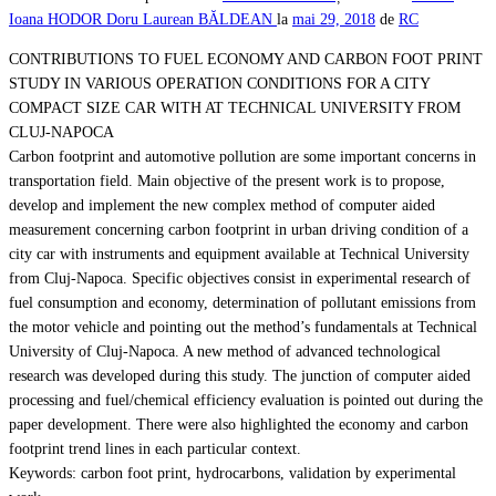
Ioana HODOR
Doru Laurean BĂLDEAN
la
mai 29, 2018
de
RC
CONTRIBUTIONS TO FUEL ECONOMY AND CARBON FOOT PRINT
STUDY IN VARIOUS OPERATION CONDITIONS FOR A CITY
COMPACT SIZE CAR WITH AT TECHNICAL UNIVERSITY FROM
CLUJ-NAPOCA
Carbon footprint and automotive pollution are some important concerns in
transportation field. Main objective of the present work is to propose,
develop and implement the new complex method of computer aided
measurement concerning carbon footprint in urban driving condition of a
city car with instruments and equipment available at Technical University
from Cluj-Napoca. Specific objectives consist in experimental research of
fuel consumption and economy, determination of pollutant emissions from
the motor vehicle and pointing out the method’s fundamentals at Technical
University of Cluj-Napoca. A new method of advanced technological
research was developed during this study. The junction of computer aided
processing and fuel/chemical efficiency evaluation is pointed out during the
paper development. There were also highlighted the economy and carbon
footprint trend lines in each particular context.
Keywords: carbon foot print, hydrocarbons, validation by experimental