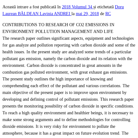
Această intrare a fost publicată în
2018
Volumul 34
și etichetată
Doru
Laurean BĂLDEAN
Lavinia ANDREI
la
mai 29, 2018
de
RC
CONTRIBUTIONS TO RESEARCH OF CO2 EMISSIONS IN
ENVIRONMENT POLLUTION MANAGEMENT AND LIFE
The research paper outlines significant aspects, equipment and technologies
for gas analyze and pollution reporting with carbon dioxide and some of the
health issues. In the present study are analyzed some trends of a particular
pollutant gas emission, namely the carbon dioxide and its relation with the
environment. Carbon dioxide is concentrated in great amounts in the
combustion gas polluted environment, with great exhaust gas emissions.
The present study outlines the high importance of knowing and
comprehending each effect of the pollutant and various correlations. The
main objective of the present paper is to improve upon environment by
developing and defining control of pollutant emissions. This research paper
presents the monitoring possibility of carbon dioxide in specific conditions.
To reach a high quality environment and healthier beings, it is necessary to
make some strong arguments and to define methodologies for controlling
dioxide emissions. It is very risky for environment to pollute the
atmosphere, because it has a great impact on future evolution trend. The