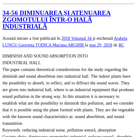
34-56 DIMINUAREA ŞI ATENUAREA
ZGOMOTULUI ÎNTR-O HALĂ
INDUSTRIALĂ
Această intrare a fost publicată în
2018
Volumul 34
și etichetată
Arabela
LUNGU
Georgeta TODICA
Mariana ARGHIR
la
mai 29, 2018
de
RC
DIMINISH AND SOUND ABSORPTION INTO
INDUSTRIAL HALL
The paper contains theoretical consideretions for the study regarding the
diminish and sound absorbtion into industrial hall. The indoor plants have
the possibility to absorb, to reflect, and to diffract the sound waves. They
are given into industrial hall, where is an industrial equipment that produses
sound pollution in the strong way. In this situation it is necessary to
establish what are the possibility to diminish this pollution, and we consider
that it is possible using the plane formed with plants. They are the vegetable
with the knowen sound characteristics as: sound absorbtion, and sound
transmition.
Keywords: reducing industrial noise, pollution sonorǎ, absorption
Cuvinte cheie: diminuarea zgomotului industrial, poluare sonorǎ, absorbție