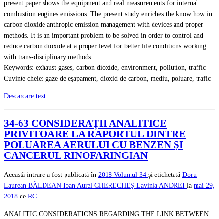
present paper shows the equipment and real measurements for internal
combustion engines emissions. The present study enriches the know how in
carbon dioxide anthropic emission management with devices and proper
methods. It is an important problem to be solved in order to control and
reduce carbon dioxide at a proper level for better life conditions working
with trans-disciplinary methods.
Keywords: exhaust gases, carbon dioxide, environment, pollution, traffic
Cuvinte cheie: gaze de eşapament, dioxid de carbon, mediu, poluare, trafic
Descarcare text
34-63 CONSIDERAȚII ANALITICE
PRIVITOARE LA RAPORTUL DINTRE
POLUAREA AERULUI CU BENZEN ŞI
CANCERUL RINOFARINGIAN
Această intrare a fost publicată în
2018
Volumul 34
și etichetată
Doru
Laurean BĂLDEAN
Ioan Aurel CHERECHEŞ
Lavinia ANDREI
la
mai 29,
2018
de
RC
ANALITIC CONSIDERATIONS REGARDING THE LINK BETWEEN