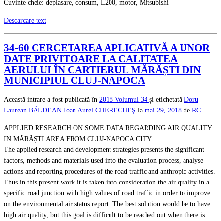
Cuvinte cheie: deplasare, consum, L200, motor, Mitsubishi
Descarcare text
34-60 CERCETAREA APLICATIVĂ A UNOR
DATE PRIVITOARE LA CALITATEA
AERULUI ÎN CARTIERUL MĂRĂȘTI DIN
MUNICIPIUL CLUJ-NAPOCA
Această intrare a fost publicată în
2018
Volumul 34
și etichetată
Doru
Laurean BĂLDEAN
Ioan Aurel CHERECHEŞ
la
mai 29, 2018
de
RC
APPLIED RESEARCH ON SOME DATA REGARDING AIR QUALITY
IN MĂRĂȘTI AREA FROM CLUJ-NAPOCA CITY
The applied research and development strategies presents the significant
factors, methods and materials used into the evaluation process, analyse
actions and reporting procedures of the road traffic and anthropic activities.
Thus in this present work it is taken into consideration the air quality in a
specific road junction with high values of road traffic in order to improve
on the environmental air status report. The best solution would be to have
high air quality, but this goal is difficult to be reached out when there is