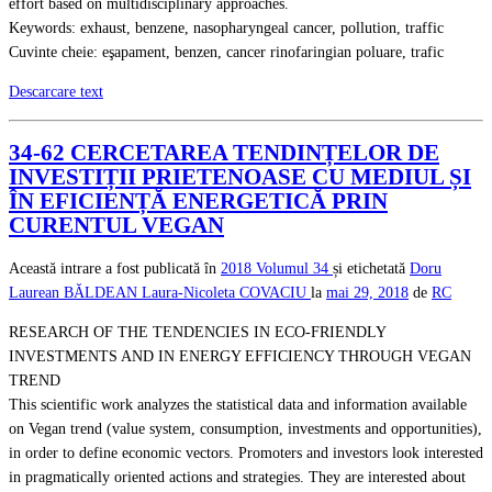
effort based on multidisciplinary approaches.
Keywords: exhaust, benzene, nasopharyngeal cancer, pollution, traffic
Cuvinte cheie: eşapament, benzen, cancer rinofaringian poluare, trafic
Descarcare text
34-62 CERCETAREA TENDINȚELOR DE
INVESTIȚII PRIETENOASE CU MEDIUL ȘI
ÎN EFICIENȚĂ ENERGETICĂ PRIN
CURENTUL VEGAN
Această intrare a fost publicată în
2018
Volumul 34
și etichetată
Doru
Laurean BĂLDEAN
Laura-Nicoleta COVACIU
la
mai 29, 2018
de
RC
RESEARCH OF THE TENDENCIES IN ECO-FRIENDLY
INVESTMENTS AND IN ENERGY EFFICIENCY THROUGH VEGAN
TREND
This scientific work analyzes the statistical data and information available
on Vegan trend (value system, consumption, investments and opportunities),
in order to define economic vectors. Promoters and investors look interested
in pragmatically oriented actions and strategies. They are interested about