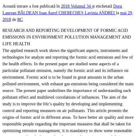
Această intrare a fost publicată în
2018
Volumul 34
și etichetată
Doru
Laurean BĂLDEAN
Ioan Aurel CHERECHEŞ
Lavinia ANDREI
la
mai 29,
2018
de
RC
RESEARCH AND REPORTING DEVELOPMENT OF FORMIC ACID
EMISSIONS IN ENVIRONMENT POLLUTION MANAGEMENT AND
LIFE HEALTH
The applied research work shows the significant aspects, instruments and
technologies for analyze and reporting the formic acid emissions and few of
the health effects. In the present paper are studied some aspects of a
particular pollutant emission, namely the formic acid and its influence on
environment. Formic acid is to be found in great amounts in the urban
polluted environment, with exhaust gas emissions being considered the main
source. The present paper underlines the importance of understanding each
pollutant effect and multilevel correlations of influences. The aim of the
study is to improve the life’s quality by developing and implementing
control and reporting measures on air pollutants. This article presents the
origins of formic acid in different areas. To have better air quality and more
responsible people regarding the important measures that shall be taken for
optimizing emission management, it is mandatory to show some reasonable