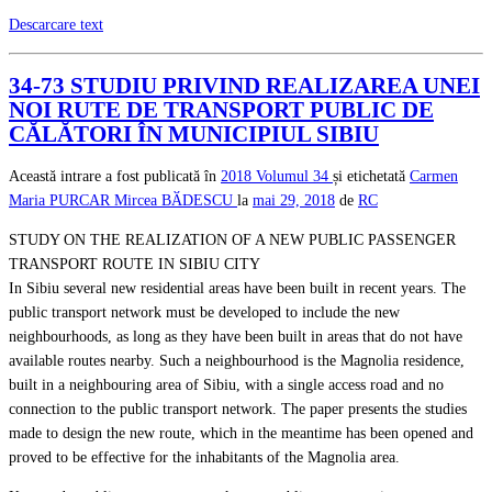
Descarcare text
34-73 STUDIU PRIVIND REALIZAREA UNEI
NOI RUTE DE TRANSPORT PUBLIC DE
CĂLĂTORI ÎN MUNICIPIUL SIBIU
Această intrare a fost publicată în
2018
Volumul 34
și etichetată
Carmen
Maria PURCAR
Mircea BӐDESCU
la
mai 29, 2018
de
RC
STUDY ON THE REALIZATION OF A NEW PUBLIC PASSENGER
TRANSPORT ROUTE IN SIBIU CITY
In Sibiu several new residential areas have been built in recent years. The
public transport network must be developed to include the new
neighbourhoods, as long as they have been built in areas that do not have
available routes nearby. Such a neighbourhood is the Magnolia residence,
built in a neighbouring area of Sibiu, with a single access road and no
connection to the public transport network. The paper presents the studies
made to design the new route, which in the meantime has been opened and
proved to be effective for the inhabitants of the Magnolia area.