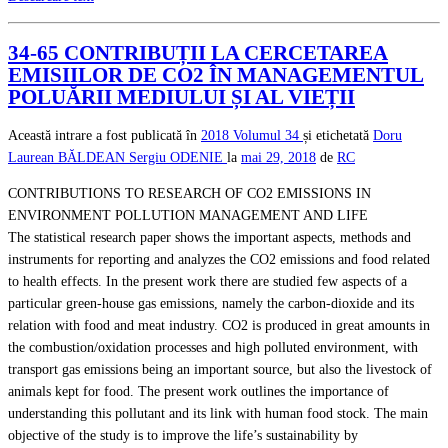
34-65 CONTRIBUȚII LA CERCETAREA
EMISIILOR DE CO2 ÎN MANAGEMENTUL
POLUĂRII MEDIULUI ȘI AL VIEȚII
Această intrare a fost publicată în
2018
Volumul 34
și etichetată
Doru
Laurean BĂLDEAN
Sergiu ODENIE
la
mai 29, 2018
de
RC
CONTRIBUTIONS TO RESEARCH OF CO2 EMISSIONS IN
ENVIRONMENT POLLUTION MANAGEMENT AND LIFE
The statistical research paper shows the important aspects, methods and
instruments for reporting and analyzes the CO2 emissions and food related
to health effects. In the present work there are studied few aspects of a
particular green-house gas emissions, namely the carbon-dioxide and its
relation with food and meat industry. CO2 is produced in great amounts in
the combustion/oxidation processes and high polluted environment, with
transport gas emissions being an important source, but also the livestock of
animals kept for food. The present work outlines the importance of
understanding this pollutant and its link with human food stock. The main
objective of the study is to improve the life’s sustainability by