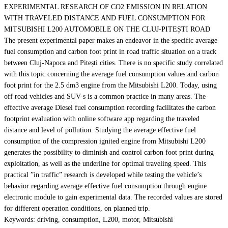
EXPERIMENTAL RESEARCH OF CO2 EMISSION IN RELATION
WITH TRAVELED DISTANCE AND FUEL CONSUMPTION FOR
MITSUBISHI L200 AUTOMOBILE ON THE CLUJ-PITEȘTI ROAD
The present experimental paper makes an endeavor in the specific average
fuel consumption and carbon foot print in road traffic situation on a track
between Cluj-Napoca and Pitești cities. There is no specific study correlated
with this topic concerning the average fuel consumption values and carbon
foot print for the 2.5 dm3 engine from the Mitsubishi L200. Today, using
off road vehicles and SUV-s is a common practice in many areas. The
effective average Diesel fuel consumption recording facilitates the carbon
footprint evaluation with online software app regarding the traveled
distance and level of pollution. Studying the average effective fuel
consumption of the compression ignited engine from Mitsubishi L200
generates the possibility to diminish and control carbon foot print during
exploitation, as well as the underline for optimal traveling speed. This
practical ”in traffic” research is developed while testing the vehicle’s
behavior regarding average effective fuel consumption through engine
electronic module to gain experimental data. The recorded values are stored
for different operation conditions, on planned trip.
Keywords: driving, consumption, L200, motor, Mitsubishi