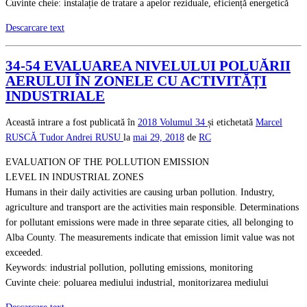
Cuvinte cheie: instalație de tratare a apelor reziduale, eficiență energetică
Descarcare text
34-54 EVALUAREA NIVELULUI POLUĂRII
AERULUI ÎN ZONELE CU ACTIVITĂȚI
INDUSTRIALE
Această intrare a fost publicată în
2018
Volumul 34
și etichetată
Marcel
RUSCĂ
Tudor Andrei RUSU
la
mai 29, 2018
de
RC
EVALUATION OF THE POLLUTION EMISSION
LEVEL IN INDUSTRIAL ZONES
Humans in their daily activities are causing urban pollution. Industry,
agriculture and transport are the activities main responsible. Determinations
for pollutant emissions were made in three separate cities, all belonging to
Alba County. The measurements indicate that emission limit value was not
exceeded.
Keywords: industrial pollution, polluting emissions, monitoring
Cuvinte cheie: poluarea mediului industrial, monitorizarea mediului