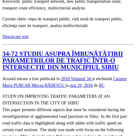
Keywords: public transport network, new public transportation route,
transport route efficiency, multicriterial analysis
Cuvinte cheie: reţea de transport public, rută nouă de transport public,
eficienţa rutei de transport, analiza multicriterială
Descarcare text
34-72 STUDIU ASUPRA ÎMBUNĂTĂȚIRII
PARAMETRILOR DE TRAFIC ÎNTR-O
INTERSECȚIE DIN MUNICIPIUL SIBIU
Această intrare a fost publicată în
2018
Volumul 34
și etichetată
Carmen
Maria PURCAR
Mircea BĂDESCU
la
mai 29, 2018
de
RC
STUDY ON IMPROVING TRAFFIC PARAMETERS AT AN
INTERSECTION IN THE CITY OF SIBIU
This paper presents different aspects that must be considered during the
reconfiguration of agglomerated road junctions in Sibiu. In the first part
road traffic data is highlighted along with tables with traffic speed on
certain road sections. The study was made with focus on the following