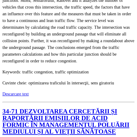
junctions: Milea, Semaforului, Rahovei and it analyzes the number of
vehicles that cross this intersection, the traffic speed, the factors that have
an influence over this feature and the measures that must be taken in order
to have a continuous and lean traffic flow. The service level was
determinates by calculating the road traffic capacity. The intersection was
reconfigured by building an underground passage that will eliminate all
collision points. Further, it was reconfigured by making a roundabout above
the underground passage. The conclusions emerged from the traffic
parameters calculations and how this particular junction should be
reconfigured in order to reduce congestion.
Keywords: traffic congestion, traffic optimization
Cuvinte cheie: optimizarea traficului în intersecţii, sens giratoriu
Descarcare text
34-71 DEZVOLTAREA CERCETĂRII ȘI
RAPORTĂRII EMISIILOR DE ACID
FORMIC ÎN MANAGEMENTUL POLUĂRII
MEDIULUI ȘI AL VIEȚII SĂNĂTOASE