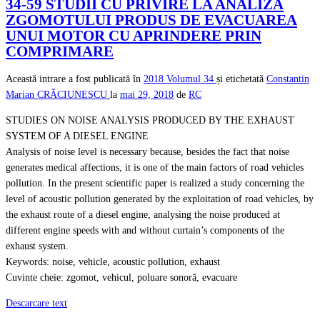
34-59 STUDII CU PRIVIRE LA ANALIZA
ZGOMOTULUI PRODUS DE EVACUAREA
UNUI MOTOR CU APRINDERE PRIN
COMPRIMARE
Această intrare a fost publicată în
2018
Volumul 34
și etichetată
Constantin
Marian CRĂCIUNESCU
la
mai 29, 2018
de
RC
STUDIES ON NOISE ANALYSIS PRODUCED BY THE EXHAUST
SYSTEM OF A DIESEL ENGINE
Analysis of noise level is necessary because, besides the fact that noise
generates medical affections, it is one of the main factors of road vehicles
pollution. In the present scientific paper is realized a study concerning the
level of acoustic pollution generated by the exploitation of road vehicles, by
the exhaust route of a diesel engine, analysing the noise produced at
different engine speeds with and without curtain’s components of the
exhaust system.
Keywords: noise, vehicle, acoustic pollution, exhaust
Cuvinte cheie: zgomot, vehicul, poluare sonoră, evacuare
Descarcare text