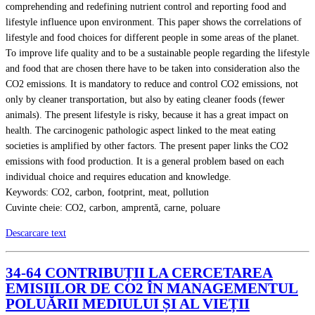
comprehending and redefining nutrient control and reporting food and
lifestyle influence upon environment. This paper shows the correlations of
lifestyle and food choices for different people in some areas of the planet.
To improve life quality and to be a sustainable people regarding the lifestyle
and food that are chosen there have to be taken into consideration also the
CO2 emissions. It is mandatory to reduce and control CO2 emissions, not
only by cleaner transportation, but also by eating cleaner foods (fewer
animals). The present lifestyle is risky, because it has a great impact on
health. The carcinogenic pathologic aspect linked to the meat eating
societies is amplified by other factors. The present paper links the CO2
emissions with food production. It is a general problem based on each
individual choice and requires education and knowledge.
Keywords: CO2, carbon, footprint, meat, pollution
Cuvinte cheie: CO2, carbon, amprentă, carne, poluare
Descarcare text
34-64 CONTRIBUȚII LA CERCETAREA
EMISIILOR DE CO2 ÎN MANAGEMENTUL
POLUĂRII MEDIULUI ȘI AL VIEȚII