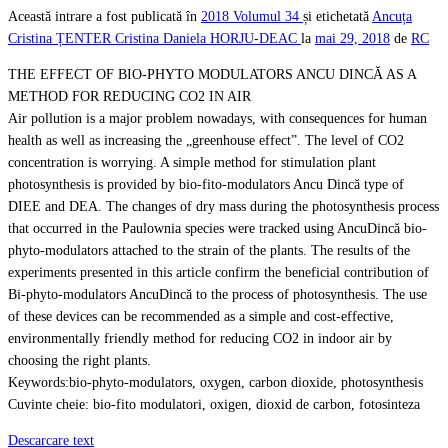
Această intrare a fost publicată în
2018
Volumul 34
și etichetată
Ancuța
Cristina ȚENTER
Cristina Daniela HORJU-DEAC
la
mai 29, 2018
de
RC
THE EFFECT OF BIO-PHYTO MODULATORS ANCU DINCĂ AS A
METHOD FOR REDUCING CO2 IN AIR
Air pollution is a major problem nowadays, with consequences for human
health as well as increasing the „greenhouse effect”. The level of CO2
concentration is worrying. A simple method for stimulation plant
photosynthesis is provided by bio-fito-modulators Ancu Dincă type of
DIEE and DEA. The changes of dry mass during the photosynthesis process
that occurred in the Paulownia species were tracked using AncuDincă bio-
phyto-modulators attached to the strain of the plants. The results of the
experiments presented in this article confirm the beneficial contribution of
Bi-phyto-modulators AncuDincă to the process of photosynthesis. The use
of these devices can be recommended as a simple and cost-effective,
environmentally friendly method for reducing CO2 in indoor air by
choosing the right plants.
Keywords:bio-phyto-modulators, oxygen, carbon dioxide, photosynthesis
Cuvinte cheie: bio-fito modulatori, oxigen, dioxid de carbon, fotosinteza
Descarcare text