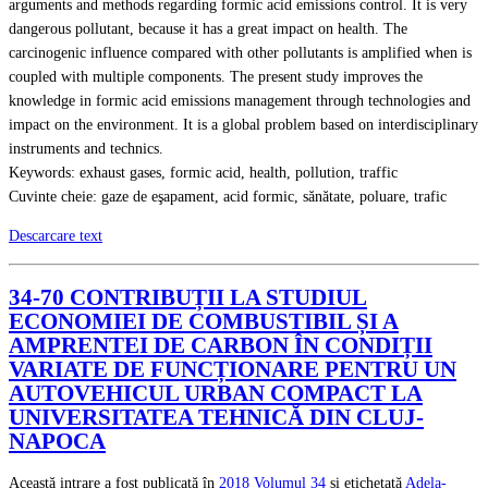
arguments and methods regarding formic acid emissions control. It is very
dangerous pollutant, because it has a great impact on health. The
carcinogenic influence compared with other pollutants is amplified when is
coupled with multiple components. The present study improves the
knowledge in formic acid emissions management through technologies and
impact on the environment. It is a global problem based on interdisciplinary
instruments and technics.
Keywords: exhaust gases, formic acid, health, pollution, traffic
Cuvinte cheie: gaze de eşapament, acid formic, sănătate, poluare, trafic
Descarcare text
34-70 CONTRIBUȚII LA STUDIUL
ECONOMIEI DE COMBUSTIBIL ȘI A
AMPRENTEI DE CARBON ÎN CONDIȚII
VARIATE DE FUNCȚIONARE PENTRU UN
AUTOVEHICUL URBAN COMPACT LA
UNIVERSITATEA TEHNICĂ DIN CLUJ-
NAPOCA
Această intrare a fost publicată în
2018
Volumul 34
și etichetată
Adela-