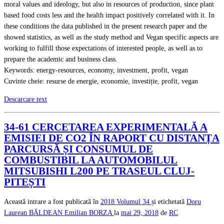
moral values and ideology, but also in resources of production, since plant
based food costs less and the health impact positively correlated with it. In
these conditions the data published in the present research paper and the
showed statistics, as well as the study method and Vegan specific aspects are
working to fulfill those expectations of interested people, as well as to
prepare the academic and business class.
Keywords: energy-resources, economy, investment, profit, vegan
Cuvinte cheie: resurse de energie, economie, investiție, profit, vegan
Descarcare text
34-61 CERCETAREA EXPERIMENTALĂ A
EMISIEI DE CO2 ÎN RAPORT CU DISTANȚA
PARCURSĂ ȘI CONSUMUL DE
COMBUSTIBIL LA AUTOMOBILUL
MITSUBISHI L200 PE TRASEUL CLUJ-
PITEȘTI
Această intrare a fost publicată în
2018
Volumul 34
și etichetată
Doru
Laurean BĂLDEAN
Emilian BORZA
la
mai 29, 2018
de
RC