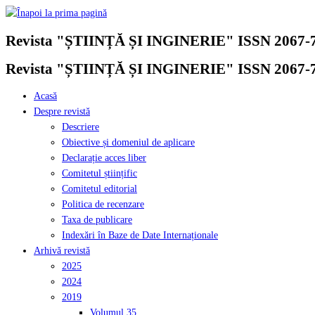
Skip
to
Revista "ȘTIINȚĂ ȘI INGINERIE" ISSN 2067-
content
Revista "ȘTIINȚĂ ȘI INGINERIE" ISSN 2067-
Acasă
Despre revistă
Descriere
Obiective și domeniul de aplicare
Declarație acces liber
Comitetul științific
Comitetul editorial
Politica de recenzare
Taxa de publicare
Indexări în Baze de Date Internaționale
Arhivă revistă
2025
2024
2019
Volumul 35