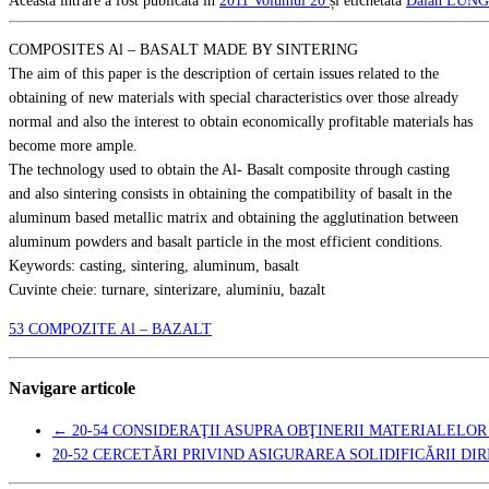
Această intrare a fost publicată în
2011
Volumul 20
și etichetată
Dăian LUN
COMPOSITES Al – BASALT MADE BY SINTERING
The aim of this paper is the description of certain issues related to the
obtaining of new materials with special characteristics over those already
normal and also the interest to obtain economically profitable materials has
become more ample.
The technology used to obtain the Al- Basalt composite through casting
and also sintering consists in obtaining the compatibility of basalt in the
aluminum based metallic matrix and obtaining the agglutination between
aluminum powders and basalt particle in the most efficient conditions.
Keywords: casting, sintering, aluminum, basalt
Cuvinte cheie: turnare, sinterizare, aluminiu, bazalt
53 COMPOZITE Al – BAZALT
Navigare articole
←
20-54 CONSIDERAŢII ASUPRA OBŢINERII MATERIALEL
20-52 CERCETĂRI PRIVIND ASIGURAREA SOLIDIFICĂRII DI