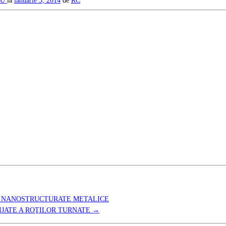
GU
la
ianuarie 3, 2014
de
RC
OR NANOSTRUCTURATE METALICE
RIJATE A ROŢILOR TURNATE
→