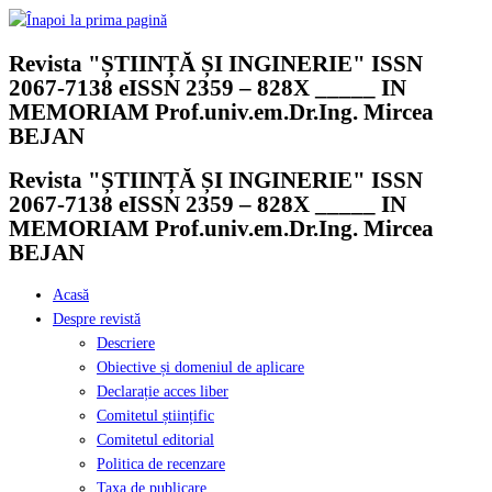
Skip
to
Revista "ȘTIINȚĂ ȘI INGINERIE" ISSN
content
2067-7138 eISSN 2359 – 828X _____ IN
MEMORIAM Prof.univ.em.Dr.Ing. Mircea
BEJAN
Revista "ȘTIINȚĂ ȘI INGINERIE" ISSN
2067-7138 eISSN 2359 – 828X _____ IN
MEMORIAM Prof.univ.em.Dr.Ing. Mircea
BEJAN
Acasă
Despre revistă
Descriere
Obiective și domeniul de aplicare
Declarație acces liber
Comitetul științific
Comitetul editorial
Politica de recenzare
Taxa de publicare