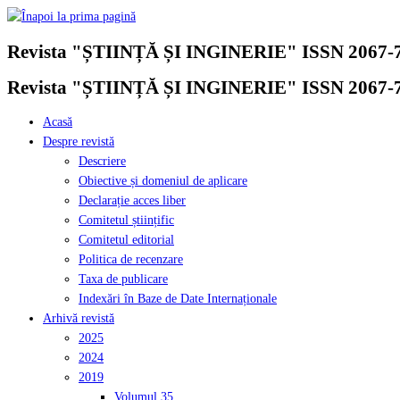
Skip
to
Revista "ȘTIINȚĂ ȘI INGINERIE" ISSN 2067-
content
Revista "ȘTIINȚĂ ȘI INGINERIE" ISSN 2067-
Acasă
Despre revistă
Descriere
Obiective și domeniul de aplicare
Declarație acces liber
Comitetul științific
Comitetul editorial
Politica de recenzare
Taxa de publicare
Indexări în Baze de Date Internaționale
Arhivă revistă
2025
2024
2019
Volumul 35