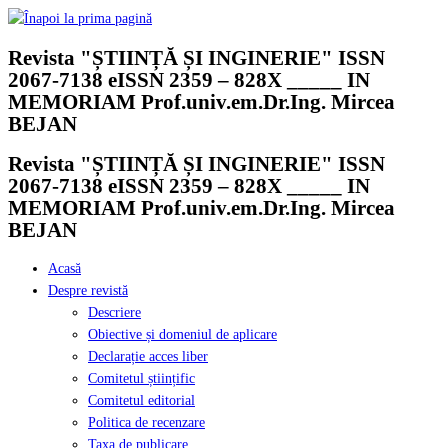
Skip
to
Revista "ȘTIINȚĂ ȘI INGINERIE" ISSN
content
2067-7138 eISSN 2359 – 828X _____ IN
MEMORIAM Prof.univ.em.Dr.Ing. Mircea
BEJAN
Revista "ȘTIINȚĂ ȘI INGINERIE" ISSN
2067-7138 eISSN 2359 – 828X _____ IN
MEMORIAM Prof.univ.em.Dr.Ing. Mircea
BEJAN
Acasă
Despre revistă
Descriere
Obiective și domeniul de aplicare
Declarație acces liber
Comitetul științific
Comitetul editorial
Politica de recenzare
Taxa de publicare