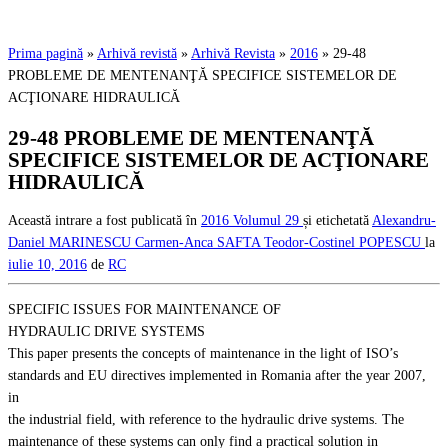
Prima pagină
»
Arhivă revistă
»
Arhivă Revista
»
2016
»
29-48
PROBLEME DE MENTENANŢĂ SPECIFICE SISTEMELOR DE
ACŢIONARE HIDRAULICĂ
29-48 PROBLEME DE MENTENANŢĂ
SPECIFICE SISTEMELOR DE ACŢIONARE
HIDRAULICĂ
Această intrare a fost publicată în
2016
Volumul 29
și etichetată
Alexandru-
Daniel MARINESCU
Carmen-Anca SAFTA
Teodor-Costinel POPESCU
la
iulie 10, 2016
de
RC
SPECIFIC ISSUES FOR MAINTENANCE OF
HYDRAULIC DRIVE SYSTEMS
This paper presents the concepts of maintenance in the light of ISO’s
standards and EU directives implemented in Romania after the year 2007,
in
the industrial field, with reference to the hydraulic drive systems. The
maintenance of these systems can only find a practical solution in