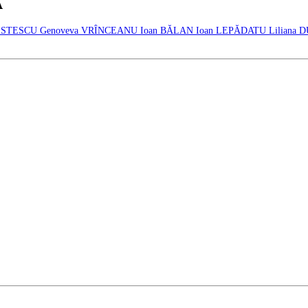
Ă
RISTESCU
Genoveva VRÎNCEANU
Ioan BĂLAN
Ioan LEPĂDATU
Liliana