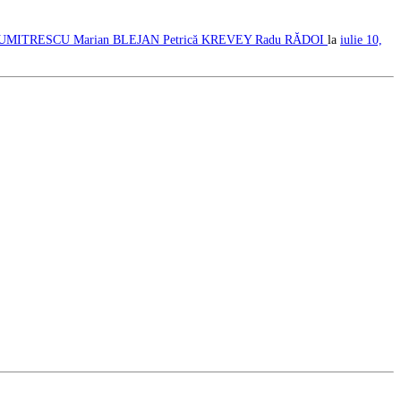
 DUMITRESCU
Marian BLEJAN
Petrică KREVEY
Radu RĂDOI
la
iulie 10,