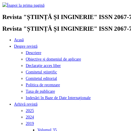
Skip
to
Revista "ȘTIINȚĂ ȘI INGINERIE" ISSN 2067-
content
Revista "ȘTIINȚĂ ȘI INGINERIE" ISSN 2067-
Acasă
Despre revistă
Descriere
Obiective și domeniul de aplicare
Declarație acces liber
Comitetul științific
Comitetul editorial
Politica de recenzare
Taxa de publicare
Indexări în Baze de Date Internaționale
Arhivă revistă
2025
2024
2019
Volumul 35