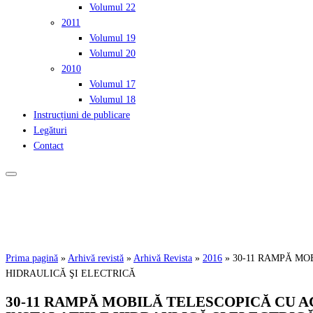
Volumul 22
2011
Volumul 19
Volumul 20
2010
Volumul 17
Volumul 18
Instrucțiuni de publicare
Legături
Contact
Prima pagină
»
Arhivă revistă
»
Arhivă Revista
»
2016
»
30-11 RAMPĂ MO
HIDRAULICĂ ŞI ELECTRICĂ
30-11 RAMPĂ MOBILĂ TELESCOPICĂ CU A