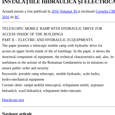
INSTALAŢIILE HIDRAULICĂ ŞI ELECTRIC
Această intrare a fost publicată în
2016
Volumul 30
și etichetată
Corneliu C
2016
de
RC
TELESCOPIC MOBILE RAMP WITH HYDRAULIC DRIVE FOR
ACCESS INSIDE OF THE BUILDINGS
PART II – ELECTRIC AND HYDRAULIC ECQUIPMENTS
The paper presents a telescopic mobile ramp with hydraulic drive for
access on upper levels inside of the of buildings. In the paper, is shows the
structural component of equipment, the technical characteristics and, also, its
usefulness in the actions of the Romanian Gendarmerie in its missions to
ensure public order and security.
Keywords: portable ramp telescopic, mobile hydraulic, scale hydro,
hydro-mechanical equipment
Cuvinte cheie: rampă mobilă telescopică, echipament mobil, acţionare
hidraulică, scară hidraulică, echipament hidro-mecanic
Descărcare text
Navigare articole