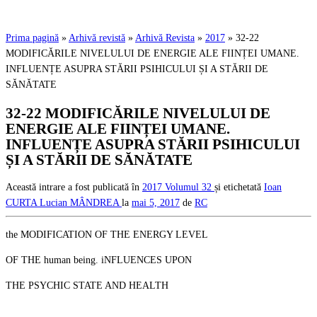
Prima pagină
»
Arhivă revistă
»
Arhivă Revista
»
2017
»
32-22
MODIFICĂRILE NIVELULUI DE ENERGIE ALE FIINȚEI UMANE.
INFLUENȚE ASUPRA STĂRII PSIHICULUI ȘI A STĂRII DE
SĂNĂTATE
32-22 MODIFICĂRILE NIVELULUI DE
ENERGIE ALE FIINȚEI UMANE.
INFLUENȚE ASUPRA STĂRII PSIHICULUI
ȘI A STĂRII DE SĂNĂTATE
Această intrare a fost publicată în
2017
Volumul 32
și etichetată
Ioan
CURTA
Lucian MÂNDREA
la
mai 5, 2017
de
RC
the MODIFICATION OF THE ENERGY LEVEL
OF THE human being. iNFLUENCES UPON
THE PSYCHIC STATE AND HEALTH