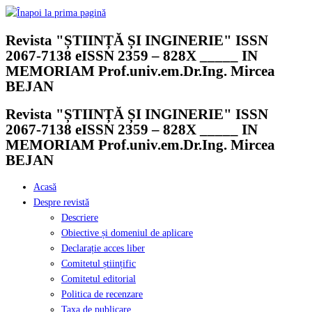
Skip
to
Revista "ȘTIINȚĂ ȘI INGINERIE" ISSN
content
2067-7138 eISSN 2359 – 828X _____ IN
MEMORIAM Prof.univ.em.Dr.Ing. Mircea
BEJAN
Revista "ȘTIINȚĂ ȘI INGINERIE" ISSN
2067-7138 eISSN 2359 – 828X _____ IN
MEMORIAM Prof.univ.em.Dr.Ing. Mircea
BEJAN
Acasă
Despre revistă
Descriere
Obiective și domeniul de aplicare
Declarație acces liber
Comitetul științific
Comitetul editorial
Politica de recenzare
Taxa de publicare