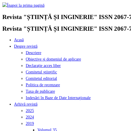
Skip
to
Revista "ȘTIINȚĂ ȘI INGINERIE" ISSN 2067-
content
Revista "ȘTIINȚĂ ȘI INGINERIE" ISSN 2067-
Acasă
Despre revistă
Descriere
Obiective și domeniul de aplicare
Declarație acces liber
Comitetul științific
Comitetul editorial
Politica de recenzare
Taxa de publicare
Indexări în Baze de Date Internaționale
Arhivă revistă
2025
2024
2019
Volumul 35