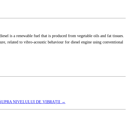
iesel is a renewable fuel that is produced from vegetable oils and fat tissues.
ature, related to vibro-acoustic behaviour for diesel engine using conventional
SUPRA NIVELULUI DE VIBRAȚII
→