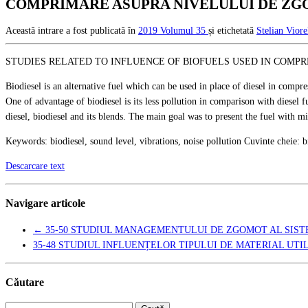
COMPRIMARE ASUPRA NIVELULUI DE ZGO
Această intrare a fost publicată în
2019
Volumul 35
și etichetată
Stelian Vio
STUDIES RELATED TO INFLUENCE OF BIOFUELS USED IN COMPR
Biodiesel is an alternative fuel which can be used in place of diesel in compre
One of advantage of biodiesel is its less pollution in comparison with diesel f
diesel, biodiesel and its blends. The main goal was to present the fuel with 
Keywords: biodiesel, sound level, vibrations, noise pollution Cuvinte cheie: b
Descarcare text
Navigare articole
←
35-50 STUDIUL MANAGEMENTULUI DE ZGOMOT AL SIST
35-48 STUDIUL INFLUENȚELOR TIPULUI DE MATERIAL UTI
Căutare