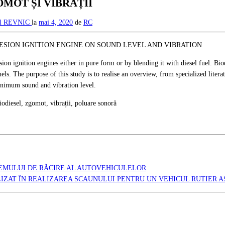
MOT ȘI VIBRAȚII
rel REVNIC
la
mai 4, 2020
de
RC
ESION IGNITION ENGINE ON SOUND LEVEL AND VIBRATION
sion ignition engines either in pure form or by blending it with diesel fuel. Biod
uels. The purpose of this study is to realise an overview, from specialized liter
minimum sound and vibration level.
iodiesel, zgomot, vibrații, poluare sonoră
EMULUI DE RĂCIRE AL AUTOVEHICULELOR
LIZAT ÎN REALIZAREA SCAUNULUI PENTRU UN VEHICUL RUTIER A