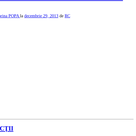
orina POPA
la
decembrie 29, 2013
de
RC
CŢII