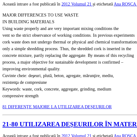
Această intrare a fost publicată în
2012
Volumul 21
și etichetată
Ana ROŞCA
MAJOR DIFFERENCES TO USE WASTE
IN BUILDING MATERIALS
Using waste properly and are very important mixing conditions the
vent so the strict observance of working conditions. In previous experiments
cork waste does not undergo thermal or physical and chemical transformation
only a simple shredding process. Thus, the shredded cork is inserted in the
concrete mixture, partly replacing the aggregate. By means of this recycling
process, a major objective for sustainable development is confirmed –
improving environmental quality.
Cuvinte cheie: deşeuri, plută, beton, agregate, mărunţire, mediu,
rezistenţa de compresiune
Keywords: waste, cork, concrete, aggregate, grinding, medium
compressive strength
81 DIFERENŢE MAJORE LA UTILIZAREA DEŞEURILOR
21-80 UTILIZAREA DEŞEURILOR ÎN MATE
Această intrare a fost publicată în
2012
Volumul 21
și etichetată
Ana ROŞCA