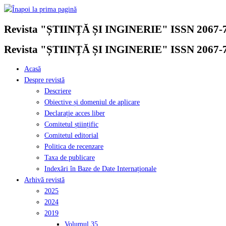
Skip
to
Revista "ȘTIINȚĂ ȘI INGINERIE" ISSN 2067-
content
Revista "ȘTIINȚĂ ȘI INGINERIE" ISSN 2067-
Acasă
Despre revistă
Descriere
Obiective și domeniul de aplicare
Declarație acces liber
Comitetul științific
Comitetul editorial
Politica de recenzare
Taxa de publicare
Indexări în Baze de Date Internaționale
Arhivă revistă
2025
2024
2019
Volumul 35