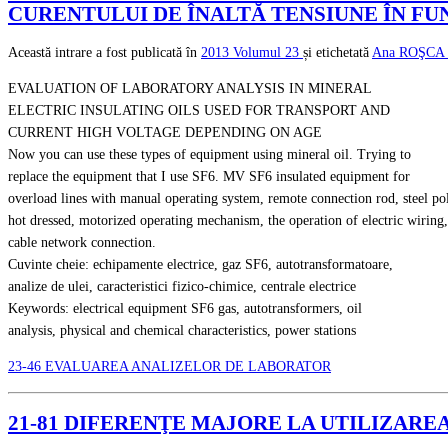
CURENTULUI DE ÎNALTĂ TENSIUNE ÎN FU
Această intrare a fost publicată în
2013
Volumul 23
și etichetată
Ana ROŞCA
EVALUATION OF LABORATORY ANALYSIS IN MINERAL
ELECTRIC INSULATING OILS USED FOR TRANSPORT AND
CURRENT HIGH VOLTAGE DEPENDING ON AGE
Now you can use these types of equipment using mineral oil. Trying to
replace the equipment that I use SF6. MV SF6 insulated equipment for
overload lines with manual operating system, remote connection rod, steel po
hot dressed, motorized operating mechanism, the operation of electric wiring,
cable network connection.
Cuvinte cheie: echipamente electrice, gaz SF6, autotransformatoare,
analize de ulei, caracteristici fizico-chimice, centrale electrice
Keywords: electrical equipment SF6 gas, autotransformers, oil
analysis, physical and chemical characteristics, power stations
23-46 EVALUAREA ANALIZELOR DE LABORATOR
21-81 DIFERENŢE MAJORE LA UTILIZARE