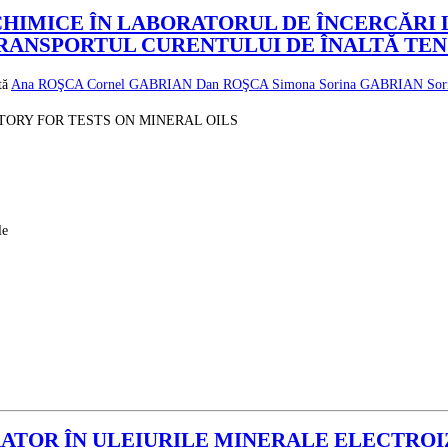
 CHIMICE ÎN LABORATORUL DE ÎNCERCĂRI
RANSPORTUL CURENTULUI DE ÎNALTĂ TEN
ată
Ana ROŞCA
Cornel GABRIAN
Dan ROŞCA
Simona Sorina GABRIAN
So
TORY FOR TESTS ON MINERAL OILS
le
RATOR ÎN ULEIURILE MINERALE ELECTRO