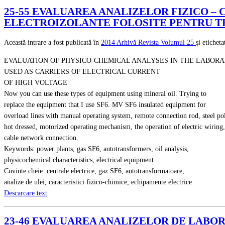
25-55 EVALUAREA ANALIZELOR FIZICO –
ELECTROIZOLANTE FOLOSITE PENTRU T
Această intrare a fost publicată în
2014
Arhivă Revista
Volumul 25
și etichet
EVALUATION OF PHYSICO-CHEMICAL ANALYSES IN THE LABORA
USED AS CARRIERS OF ELECTRICAL CURRENT
OF HIGH VOLTAGE
Now you can use these types of equipment using mineral oil. Trying to
replace the equipment that I use SF6. MV SF6 insulated equipment for
overload lines with manual operating system, remote connection rod, steel po
hot dressed, motorized operating mechanism, the operation of electric wiring,
cable network connection.
Keywords: power plants, gas SF6, autotransformers, oil analysis,
physicochemical characteristics, electrical equipment
Cuvinte cheie: centrale electrice, gaz SF6, autotransformatoare,
analize de ulei, caracteristici fizico-chimice, echipamente electrice
Descarcare text
23-46 EVALUAREA ANALIZELOR DE LABO