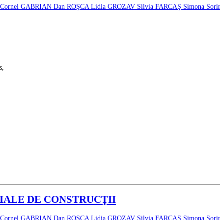
Cornel GABRIAN
Dan ROŞCA
Lidia GROZAV
Silvia FARCAŞ
Simona Sor
s,
RIALE DE CONSTRUCŢII
Cornel GABRIAN
Dan ROŞCA
Lidia GROZAV
Silvia FARCAŞ
Simona Sor