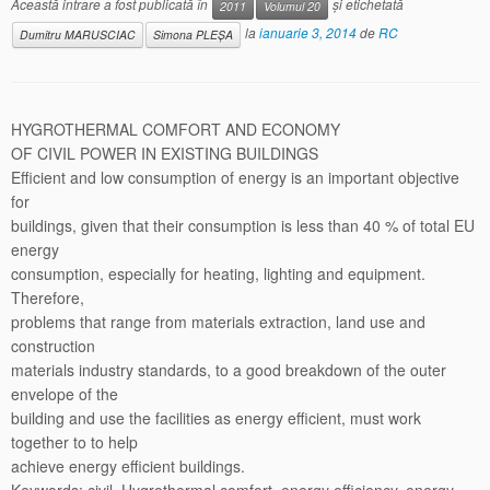
Această intrare a fost publicată în
și etichetată
2011
Volumul 20
la
ianuarie 3, 2014
de
RC
Dumitru MARUSCIAC
Simona PLEŞA
HYGROTHERMAL COMFORT AND ECONOMY
OF CIVIL POWER IN EXISTING BUILDINGS
Efficient and low consumption of energy is an important objective
for
buildings, given that their consumption is less than 40 % of total EU
energy
consumption, especially for heating, lighting and equipment.
Therefore,
problems that range from materials extraction, land use and
construction
materials industry standards, to a good breakdown of the outer
envelope of the
building and use the facilities as energy efficient, must work
together to to help
achieve energy efficient buildings.
Keywords: civil, Hygrothermal comfort, energy efficiency, energy