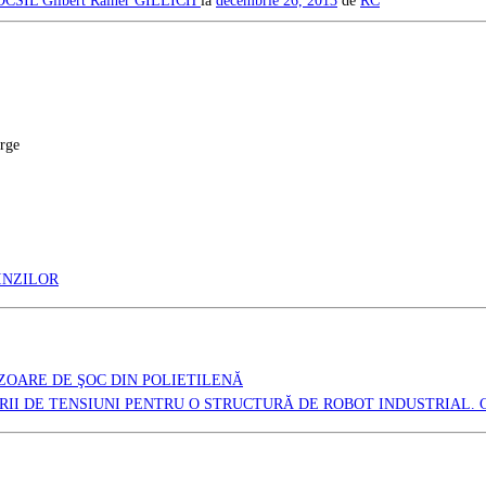
TOCSIL
Gilbert Rainer GILLICH
la
decembrie 26, 2013
de
RC
arge
INZILOR
IZOARE DE ŞOC DIN POLIETILENĂ
ĂRII DE TENSIUNI PENTRU O STRUCTURĂ DE ROBOT INDUSTRIAL.