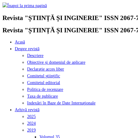
Skip
to
Revista "ȘTIINȚĂ ȘI INGINERIE" ISSN 2067-
content
Revista "ȘTIINȚĂ ȘI INGINERIE" ISSN 2067-
Acasă
Despre revistă
Descriere
Obiective și domeniul de aplicare
Declarație acces liber
Comitetul științific
Comitetul editorial
Politica de recenzare
Taxa de publicare
Indexări în Baze de Date Internaționale
Arhivă revistă
2025
2024
2019
Volumul 35