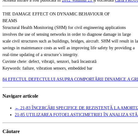
Această intrare a fost publicată în
2012
Volumul 21
și etichetată
Carla PRO
THE DAMAGE EFFECT ON DYNAMIC BEHAVIOUR OF
BEAMS
Structural Health Monitoring (SHM) for civil engineering applications
involves the use of sensing networks in order to diagnose damage in large
scale civil structures such as buildings, bridges, aircraft. SHM will result in l
savings in maintenance costs as well as improving life safety by providing a
real-time updating of a structure’s integrity.
Cuvinte cheie: defect, vibraţii, senzori, bară încastrată
Keywords: failure, vibration sensors, embedded bar
84 EFECTUL DEFECTULUI ASUPRA COMPORTĂRII DINAMICE A GR
Navigare articole
←
21-83 ÎNCERCĂRI SPECIFICE DE REZISTENŢĂ LA AMORT
21-85 UTILIZAREA FOTOELASTICIMETRIEI ÎN ANALIZA ST
Căutare