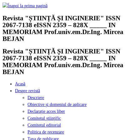
Skip
to
Revista "ȘTIINȚĂ ȘI INGINERIE" ISSN
content
2067-7138 eISSN 2359 – 828X _____ IN
MEMORIAM Prof.univ.em.Dr.Ing. Mircea
BEJAN
Revista "ȘTIINȚĂ ȘI INGINERIE" ISSN
2067-7138 eISSN 2359 – 828X _____ IN
MEMORIAM Prof.univ.em.Dr.Ing. Mircea
BEJAN
Acasă
Despre revistă
Descriere
Obiective și domeniul de aplicare
Declarație acces liber
Comitetul științific
Comitetul editorial
Politica de recenzare
Taxa de publicare