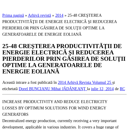
Prima pagină
»
Arhivă revistă
»
2014
»
25-48 CREŞTEREA
PRODUCTIVITĂŢII DE ENERGIE ELECTRICĂ ŞI REDUCEREA
PIERDERILOR PRIN GĂSIREA DE SOLUŢII OPTIME LA
GENERATOARELE DE ENERGIE EOLIANĂ
25-48 CREŞTEREA PRODUCTIVITĂŢII DE
ENERGIE ELECTRICĂ ŞI REDUCEREA
PIERDERILOR PRIN GĂSIREA DE SOLUŢII
OPTIME LA GENERATOARELE DE
ENERGIE EOLIANĂ
Această intrare a fost publicată în
2014
Arhivă Revista
Volumul 25
și
etichetată
Dorel BUNCIANU
Mihai JĂDĂNEANŢ
la
iulie 12, 2014
de
RC
INCREASE PRODUCTIVITY AND REDUCE ELECTRICITY
LOSSES BY OPTIMUM SOLUTIONS FOR WIND ENERGY
GENERATORS
Decentralized energy production, currently receiving a very important
development, applicable in various industries. It covers a huge range of