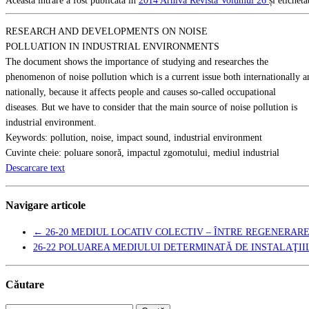
Această intrare a fost publicată în
2014
Arhivă Revista
Volumul 26
și etichet
RESEARCH AND DEVELOPMENTS ON NOISE
POLLUATION IN INDUSTRIAL ENVIRONMENTS
The document shows the importance of studying and researches the
phenomenon of noise pollution which is a current issue both internationally a
nationally, because it affects people and causes so-called occupational
diseases. But we have to consider that the main source of noise pollution is
industrial environment.
Keywords: pollution, noise, impact sound, industrial environment
Cuvinte cheie: poluare sonorǎ, impactul zgomotului, mediul industrial
Descarcare text
Navigare articole
←
26-20 MEDIUL LOCATIV COLECTIV – ÎNTRE REGENERARE
26-22 POLUAREA MEDIULUI DETERMINATĂ DE INSTALAŢI
Căutare