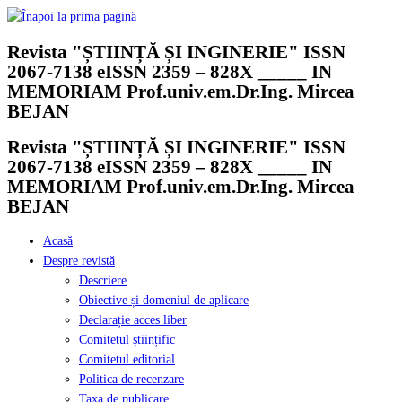
Skip
to
Revista "ȘTIINȚĂ ȘI INGINERIE" ISSN
content
2067-7138 eISSN 2359 – 828X _____ IN
MEMORIAM Prof.univ.em.Dr.Ing. Mircea
BEJAN
Revista "ȘTIINȚĂ ȘI INGINERIE" ISSN
2067-7138 eISSN 2359 – 828X _____ IN
MEMORIAM Prof.univ.em.Dr.Ing. Mircea
BEJAN
Acasă
Despre revistă
Descriere
Obiective și domeniul de aplicare
Declarație acces liber
Comitetul științific
Comitetul editorial
Politica de recenzare
Taxa de publicare