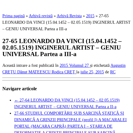
Prima pagină
»
Arhivă revistă
»
Arhivă Revista
»
2015
»
27-65
LEONARDO DA VINCI (15.04.1452 – 02.05.1519) INGINERUL ARTIST
– GENIU UNIVERSAL Partea a III-a
27-65 LEONARDO DA VINCI (15.04.1452 –
02.05.1519) INGINERUL ARTIST – GENIU
UNIVERSAL Partea a III-a
Această intrare a fost publicată în
2015
Volumul 27
și etichetată
Augustin
CREŢU
Dănuţ MATEESCU
Rodica CREŢ
la
iulie 25, 2015
de
RC
Navigare articole
←
27-64 LEONARDO DA VINCI (15.04.1452 – 02.05.1519)
INGINERUL ARTIST – GENIU UNIVERSAL Partea a II-a
27-66 STUDIUL COMPORTĂRII SUB SARCINĂ STATICĂ ȘI
DINAMICĂ A GRINZII PRINCIPALE (profil I) A MACARALEI
PORTAL (MACARA CAPRĂ) PARTEA I – STAREA DE
DEFORMAȚIE A GRINZII PRINCIPALE SUB SARCINĂ