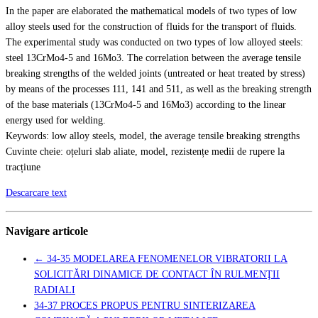
In the paper are elaborated the mathematical models of two types of low
alloy steels used for the construction of fluids for the transport of fluids.
The experimental study was conducted on two types of low alloyed steels:
steel 13CrMo4-5 and 16Mo3. The correlation between the average tensile
breaking strengths of the welded joints (untreated or heat treated by stress)
by means of the processes 111, 141 and 511, as well as the breaking strength
of the base materials (13CrMo4-5 and 16Mo3) according to the linear
energy used for welding.
Keywords: low alloy steels, model, the average tensile breaking strengths
Cuvinte cheie: oțeluri slab aliate, model, rezistențe medii de rupere la
tracțiune
Descarcare text
Navigare articole
←
34-35 MODELAREA FENOMENELOR VIBRATORII LA
SOLICITĂRI DINAMICE DE CONTACT ÎN RULMENŢII
RADIALI
34-37 PROCES PROPUS PENTRU SINTERIZAREA