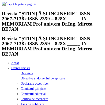
Skip
to
Revista "ȘTIINȚĂ ȘI INGINERIE" ISSN
content
2067-7138 eISSN 2359 – 828X _____ IN
MEMORIAM Prof.univ.em.Dr.Ing. Mircea
BEJAN
Revista "ȘTIINȚĂ ȘI INGINERIE" ISSN
2067-7138 eISSN 2359 – 828X _____ IN
MEMORIAM Prof.univ.em.Dr.Ing. Mircea
BEJAN
Acasă
Despre revistă
Descriere
Obiective și domeniul de aplicare
Declarație acces liber
Comitetul științific
Comitetul editorial
Politica de recenzare
Taxa de publicare