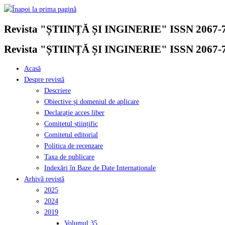
Skip
to
Revista "ȘTIINȚĂ ȘI INGINERIE" ISSN 2067-
content
Revista "ȘTIINȚĂ ȘI INGINERIE" ISSN 2067-
Acasă
Despre revistă
Descriere
Obiective și domeniul de aplicare
Declarație acces liber
Comitetul științific
Comitetul editorial
Politica de recenzare
Taxa de publicare
Indexări în Baze de Date Internaționale
Arhivă revistă
2025
2024
2019
Volumul 35