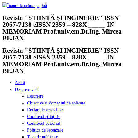
Skip
to
Revista "ȘTIINȚĂ ȘI INGINERIE" ISSN
content
2067-7138 eISSN 2359 – 828X _____ IN
MEMORIAM Prof.univ.em.Dr.Ing. Mircea
BEJAN
Revista "ȘTIINȚĂ ȘI INGINERIE" ISSN
2067-7138 eISSN 2359 – 828X _____ IN
MEMORIAM Prof.univ.em.Dr.Ing. Mircea
BEJAN
Acasă
Despre revistă
Descriere
Obiective și domeniul de aplicare
Declarație acces liber
Comitetul științific
Comitetul editorial
Politica de recenzare
Taxa de publicare