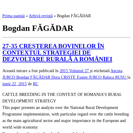
Prima pagină
»
Arhivă revistă
»
Bogdan FĂGĂDAR
Bogdan FĂGĂDAR
27-35 CREŞTEREA BOVINELOR ÎN
CONTEXTUL STRATEGIEI DE
DEZVOLTARE RURALĂ A ROMÂNIEI
Această intrare a fost publicată în
2015
Volumul 27
și etichetată
Ancuţa
JURCO
Bogdan FĂGĂDAR
Doru CRISTE
Eugen JURCO
Raluca RUSU
la
iunie 22, 2015
de
RC
CATTLE BREEDING IN THE CONTEXT OF ROMANIA’S RURAL
DEVELOPMENT STRATEGY
This paper presents an analysis over the National Rural Development
Programme implementation, with particular regard over the cattle breeding
as the main agricultural sector and major importance in the European and
world wide economy.