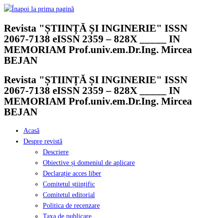
Skip
to
Revista "ȘTIINȚĂ ȘI INGINERIE" ISSN
content
2067-7138 eISSN 2359 – 828X _____ IN
MEMORIAM Prof.univ.em.Dr.Ing. Mircea
BEJAN
Revista "ȘTIINȚĂ ȘI INGINERIE" ISSN
2067-7138 eISSN 2359 – 828X _____ IN
MEMORIAM Prof.univ.em.Dr.Ing. Mircea
BEJAN
Acasă
Despre revistă
Descriere
Obiective și domeniul de aplicare
Declarație acces liber
Comitetul științific
Comitetul editorial
Politica de recenzare
Taxa de publicare