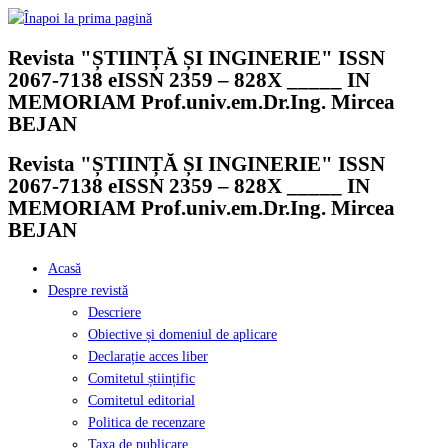
Skip
to
Revista "ȘTIINȚĂ ȘI INGINERIE" ISSN
content
2067-7138 eISSN 2359 – 828X _____ IN
MEMORIAM Prof.univ.em.Dr.Ing. Mircea
BEJAN
Revista "ȘTIINȚĂ ȘI INGINERIE" ISSN
2067-7138 eISSN 2359 – 828X _____ IN
MEMORIAM Prof.univ.em.Dr.Ing. Mircea
BEJAN
Acasă
Despre revistă
Descriere
Obiective și domeniul de aplicare
Declarație acces liber
Comitetul științific
Comitetul editorial
Politica de recenzare
Taxa de publicare