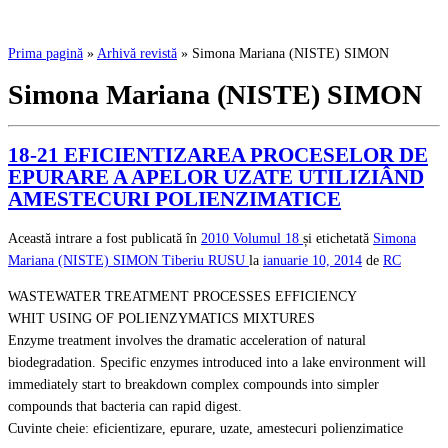
Prima pagină
»
Arhivă revistă
»
Simona Mariana (NISTE) SIMON
Simona Mariana (NISTE) SIMON
18-21 EFICIENTIZAREA PROCESELOR DE
EPURARE A APELOR UZATE UTILIZIÂND
AMESTECURI POLIENZIMATICE
Această intrare a fost publicată în
2010
Volumul 18
și etichetată
Simona
Mariana (NISTE) SIMON
Tiberiu RUSU
la
ianuarie 10, 2014
de
RC
WASTEWATER TREATMENT PROCESSES EFFICIENCY
WHIT USING OF POLIENZYMATICS MIXTURES
Enzyme treatment involves the dramatic acceleration of natural
biodegradation. Specific enzymes introduced into a lake environment will
immediately start to breakdown complex compounds into simpler
compounds that bacteria can rapid digest.
Cuvinte cheie: eficientizare, epurare, uzate, amestecuri polienzimatice