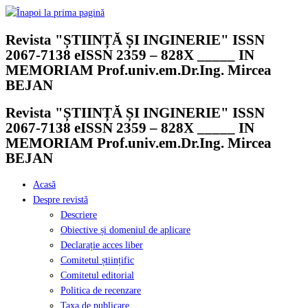
Skip
to
Revista "ȘTIINȚĂ ȘI INGINERIE" ISSN
content
2067-7138 eISSN 2359 – 828X _____ IN
MEMORIAM Prof.univ.em.Dr.Ing. Mircea
BEJAN
Revista "ȘTIINȚĂ ȘI INGINERIE" ISSN
2067-7138 eISSN 2359 – 828X _____ IN
MEMORIAM Prof.univ.em.Dr.Ing. Mircea
BEJAN
Acasă
Despre revistă
Descriere
Obiective și domeniul de aplicare
Declarație acces liber
Comitetul științific
Comitetul editorial
Politica de recenzare
Taxa de publicare