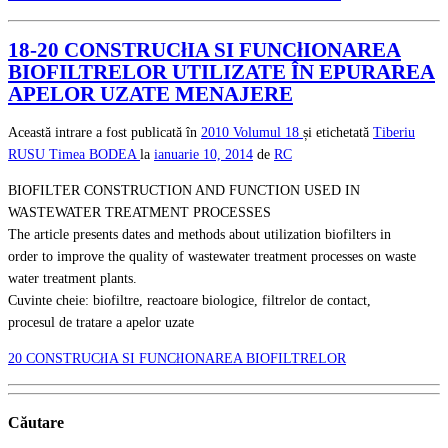
18-20 CONSTRUCłIA SI FUNCłIONAREA
BIOFILTRELOR UTILIZATE ÎN EPURAREA
APELOR UZATE MENAJERE
Această intrare a fost publicată în
2010
Volumul 18
și etichetată
Tiberiu
RUSU
Timea BODEA
la
ianuarie 10, 2014
de
RC
BIOFILTER CONSTRUCTION AND FUNCTION USED IN
WASTEWATER TREATMENT PROCESSES
The article presents dates and methods about utilization biofilters in
order to improve the quality of wastewater treatment processes on waste
water treatment plants.
Cuvinte cheie: biofiltre, reactoare biologice, filtrelor de contact,
procesul de tratare a apelor uzate
20 CONSTRUCłIA SI FUNCłIONAREA BIOFILTRELOR
Căutare