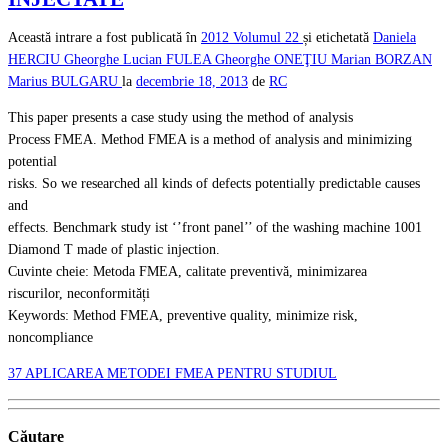
Această intrare a fost publicată în
2012
Volumul 22
și etichetată
Daniela
HERCIU
Gheorghe Lucian FULEA
Gheorghe ONEŢIU
Marian BORZAN
Marius BULGARU
la
decembrie 18, 2013
de
RC
This paper presents a case study using the method of analysis
Process FMEA. Method FMEA is a method of analysis and minimizing
potential
risks. So we researched all kinds of defects potentially predictable causes
and
effects. Benchmark study ist ‘’front panel’’ of the washing machine 1001
Diamond T made of plastic injection.
Cuvinte cheie: Metoda FMEA, calitate preventivă, minimizarea
riscurilor, neconformități
Keywords: Method FMEA, preventive quality, minimize risk,
noncompliance
37 APLICAREA METODEI FMEA PENTRU STUDIUL
Căutare