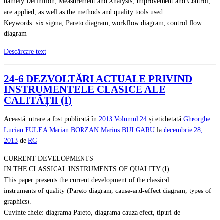
namely Definition, Measurement and Analysis, Improvement and Control,
are applied, as well as the methods and quality tools used.
Keywords: six sigma, Pareto diagram, workflow diagram, control flow
diagram
Descărcare text
24-6 DEZVOLTĂRI ACTUALE PRIVIND
INSTRUMENTELE CLASICE ALE
CALITĂȚII (I)
Această intrare a fost publicată în
2013
Volumul 24
și etichetată
Gheorghe
Lucian FULEA
Marian BORZAN
Marius BULGARU
la
decembrie 28,
2013
de
RC
CURRENT DEVELOPMENTS
IN THE CLASSICAL INSTRUMENTS OF QUALITY (I)
This paper presents the current development of the classical
instruments of quality (Pareto diagram, cause-and-effect diagram, types of
graphics).
Cuvinte cheie: diagrama Pareto, diagrama cauza efect, tipuri de