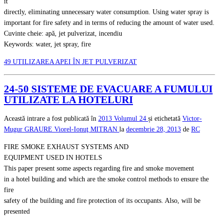
it
directly, eliminating unnecessary water consumption. Using water spray is
important for fire safety and in terms of reducing the amount of water used.
Cuvinte cheie: apă, jet pulverizat, incendiu
Keywords: water, jet spray, fire
49 UTILIZAREA APEI ÎN JET PULVERIZAT
24-50 SISTEME DE EVACUARE A FUMULUI
UTILIZATE LA HOTELURI
Această intrare a fost publicată în
2013
Volumul 24
și etichetată
Victor-
Mugur GRAURE
Viorel-Ionuţ MITRAN
la
decembrie 28, 2013
de
RC
FIRE SMOKE EXHAUST SYSTEMS AND
EQUIPMENT USED IN HOTELS
This paper present some aspects regarding fire and smoke movement
in a hotel building and which are the smoke control methods to ensure the
fire
safety of the building and fire protection of its occupants. Also, will be
presented