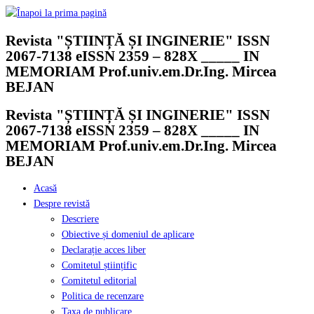
Skip
to
Revista "ȘTIINȚĂ ȘI INGINERIE" ISSN
content
2067-7138 eISSN 2359 – 828X _____ IN
MEMORIAM Prof.univ.em.Dr.Ing. Mircea
BEJAN
Revista "ȘTIINȚĂ ȘI INGINERIE" ISSN
2067-7138 eISSN 2359 – 828X _____ IN
MEMORIAM Prof.univ.em.Dr.Ing. Mircea
BEJAN
Acasă
Despre revistă
Descriere
Obiective și domeniul de aplicare
Declarație acces liber
Comitetul științific
Comitetul editorial
Politica de recenzare
Taxa de publicare