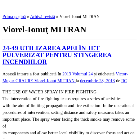
Prima pagină
»
Arhivă revistă
»
Viorel-Ionuţ MITRAN
Viorel-Ionuţ MITRAN
24-49 UTILIZAREA APEI ÎN JET
PULVERIZAT PENTRU STINGEREA
INCENDIILOR
Această intrare a fost publicată în
2013
Volumul 24
și etichetată
Victor-
Mugur GRAURE
Viorel-Ionuţ MITRAN
la
decembrie 28, 2013
de
RC
THE USE OF WATER SPRAY IN FIRE FIGHTING
The intervention of fire fighting teams requires a series of activities
with the aim of limiting propagation and fire extinction. In the operational
procedures of intervention, setting distance and safety measures takes an
important place. The spray water facing the thick smoke may remove some
of
its components and allow better local visibility to discover focus and act on