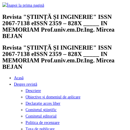
Skip
to
Revista "ȘTIINȚĂ ȘI INGINERIE" ISSN
content
2067-7138 eISSN 2359 – 828X _____ IN
MEMORIAM Prof.univ.em.Dr.Ing. Mircea
BEJAN
Revista "ȘTIINȚĂ ȘI INGINERIE" ISSN
2067-7138 eISSN 2359 – 828X _____ IN
MEMORIAM Prof.univ.em.Dr.Ing. Mircea
BEJAN
Acasă
Despre revistă
Descriere
Obiective și domeniul de aplicare
Declarație acces liber
Comitetul științific
Comitetul editorial
Politica de recenzare
Taxa de publicare