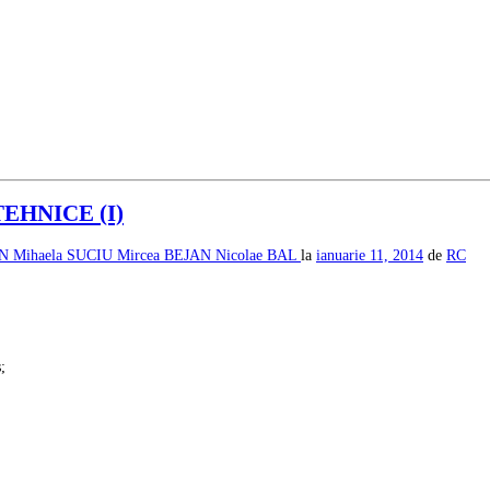
EHNICE (I)
AN
Mihaela SUCIU
Mircea BEJAN
Nicolae BAL
la
ianuarie 11, 2014
de
RC
;