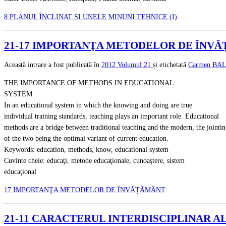
8 PLANUL ÎNCLINAT SI UNELE MINUNI TEHNICE (I)
21-17 IMPORTANŢA METODELOR DE ÎNVĂ
Această intrare a fost publicată în
2012
Volumul 21
și etichetată
Carmen BA
THE IMPORTANCE OF METHODS IN EDUCATIONAL
SYSTEM
In an educational system in which the knowing and doing are true
individual training standards, teaching plays an important role. Educational
methods are a bridge between traditional teaching and the modern, the jointi
of the two being the optimal variant of current education.
Keywords: education, methods, know, educational system
Cuvinte cheie: educaţi, metode educaţionale, cunoaştere, sistem
educaţional
17 IMPORTANŢA METODELOR DE ÎNVĂȚĂMÂNT
21-11 CARACTERUL INTERDISCIPLINAR 