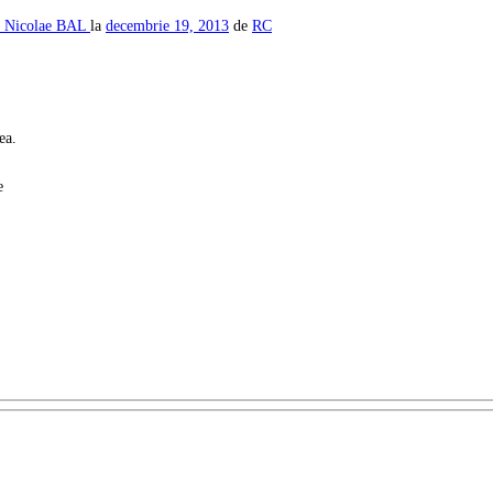
L
Nicolae BAL
la
decembrie 19, 2013
de
RC
ea.
e