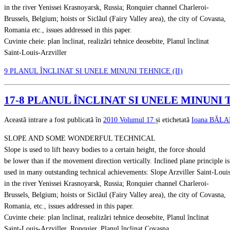
in the river Yenissei Krasnoyarsk, Russia; Ronquier channel Charleroi-
Brussels, Belgium; hoists or Siclăul (Fairy Valley area), the city of Covasna,
Romania etc., issues addressed in this paper.
Cuvinte cheie: plan înclinat, realizări tehnice deosebite, Planul înclinat
Saint-Louis-Arzviller
9 PLANUL ÎNCLINAT SI UNELE MINUNI TEHNICE (II)
17-8 PLANUL ÎNCLINAT SI UNELE MINUNI T
Această intrare a fost publicată în
2010
Volumul 17
și etichetată
Ioana BĂL
SLOPE AND SOME WONDERFUL TECHNICAL
Slope is used to lift heavy bodies to a certain height, the force should
be lower than if the movement direction vertically. Inclined plane principle is
used in many outstanding technical achievements: Slope Arzviller Saint-Louis
in the river Yenissei Krasnoyarsk, Russia; Ronquier channel Charleroi-
Brussels, Belgium; hoists or Siclăul (Fairy Valley area), the city of Covasna,
Romania, etc., issues addressed in this paper.
Cuvinte cheie: plan înclinat, realizări tehnice deosebite, Planul înclinat
Saint-Louis-Arzviller, Ronquier, Planul înclinat Covasna