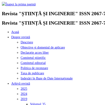
Skip
to
Revista "ȘTIINȚĂ ȘI INGINERIE" ISSN 2067-
content
Revista "ȘTIINȚĂ ȘI INGINERIE" ISSN 2067-
Acasă
Despre revistă
Descriere
Obiective și domeniul de aplicare
Declarație acces liber
Comitetul științific
Comitetul editorial
Politica de recenzare
Taxa de publicare
Indexări în Baze de Date Internaționale
Arhivă revistă
2025
2024
2019
Volumul 35