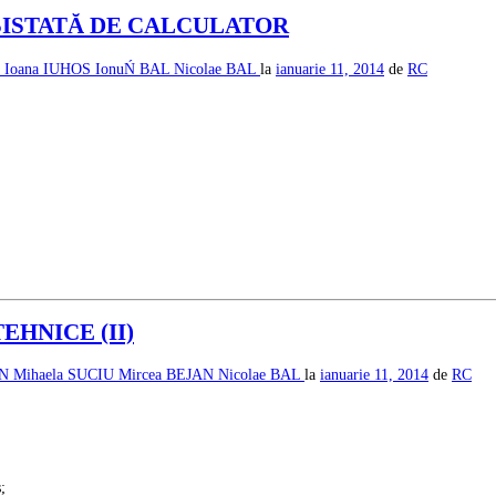
ASISTATĂ DE CALCULATOR
L
Ioana IUHOS
IonuŃ BAL
Nicolae BAL
la
ianuarie 11, 2014
de
RC
EHNICE (II)
AN
Mihaela SUCIU
Mircea BEJAN
Nicolae BAL
la
ianuarie 11, 2014
de
RC
;