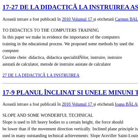
17-27 DE LA DIDACTICĂ LA INSTRUIREA 
Această intrare a fost publicată în
2010
Volumul 17
și etichetată
Carmen BA
TO DIDACTICS TO THE COMPUTERS TRAINING
In this paper we make in evidence the importance of the computers
training in the educational process. We proposed some methods by used the
computer.
Cuvinte cheie: didactica, didactica specialităŃilor, instruire, instruire
asistată de calculator, metode de instruire asistate de calculator
27 DE LA DIDACTICĂ LA INSTRUIREA
17-9 PLANUL ÎNCLINAT SI UNELE MINUNI T
Această intrare a fost publicată în
2010
Volumul 17
și etichetată
Ioana BĂL
SLOPE AND SOME WONDERFUL TECHNICAL
Slope is used to lift heavy bodies to a certain height, the force should
be lower than if the movement direction vertically. Inclined plane principle is
used in many outstanding technical achievements: Slope Arzviller Saint-Louis