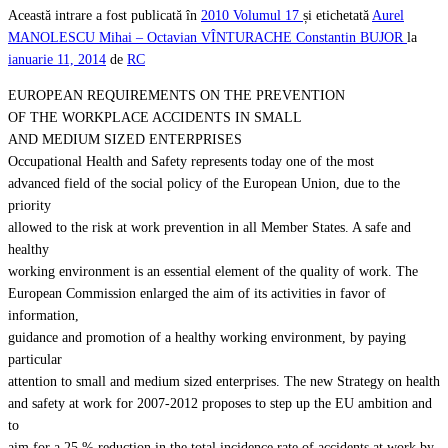
Această intrare a fost publicată în
2010
Volumul 17
și etichetată
Aurel
MANOLESCU Mihai – Octavian VÎNTURACHE
Constantin BUJOR
la
ianuarie 11, 2014
de
RC
EUROPEAN REQUIREMENTS ON THE PREVENTION
OF THE WORKPLACE ACCIDENTS IN SMALL
AND MEDIUM SIZED ENTERPRISES
Occupational Health and Safety represents today one of the most
advanced field of the social policy of the European Union, due to the
priority
allowed to the risk at work prevention in all Member States. A safe and
healthy
working environment is an essential element of the quality of work. The
European Commission enlarged the aim of its activities in favor of
information,
guidance and promotion of a healthy working environment, by paying
particular
attention to small and medium sized enterprises. The new Strategy on health
and safety at work for 2007-2012 proposes to step up the EU ambition and
to
aim for a 25 % reduction in the total incidence rate of accidents at work by