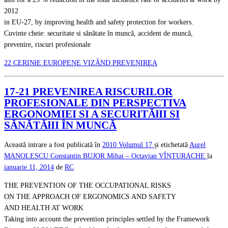
2012
in EU-27, by improving health and safety protection for workers.
Cuvinte cheie: securitate si sănătate în muncă, accident de muncă,
prevenire, riscuri profesionale
22 CERINłE EUROPENE VIZÂND PREVENIREA
17-21 PREVENIREA RISCURILOR
PROFESIONALE DIN PERSPECTIVA
ERGONOMIEI SI A SECURITĂłII SI
SĂNĂTĂłII ÎN MUNCĂ
Această intrare a fost publicată în
2010
Volumul 17
și etichetată
Aurel
MANOLESCU
Constantin BUJOR
Mihai – Octavian VÎNTURACHE
la
ianuarie 11, 2014
de
RC
THE PREVENTION OF THE OCCUPATIONAL RISKS
ON THE APPROACH OF ERGONOMICS AND SAFETY
AND HEALTH AT WORK
Taking into account the prevention principles settled by the Framework