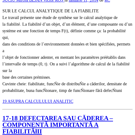
SUCIU
Mircea BEJAN
Victor ROŞ
la
ianuarie 11, 2014
de
RC
SUR LE CALCUL ANALYTIQUE DE LA FIABILITE
Le travail présente une étude de synthèse sur le calcul analytique de
la fiabilité. La fiabilité d’un objet, d’un élément, d’une composante ou d’un
système est une fonction de temps F(t), définie comme ça: la probabilité
qui,
dans des conditions de l’environnement données et bien spécifiées, permets
a
l’objet de fonctionner adenter, en mentant les paramètres préétablis dans
l’intervalle de temps (0, t). On a suivi l’algorithme de calcul de la fiabilité
sur la
base des certaines prémisses.
Cuvinte cheie: fiabilitate, funcŃie de distribuŃie a căderilor, densitate de
probabilitate, buna funcŃionare, timp de funcŃionare fără defecŃiuni
19 ASUPRA CALCULULUI ANALITIC
17-18 DEFECTAREA SAU CĂDEREA –
COMPONENTĂ IMPORTANTĂ A
FIABILITĂłII