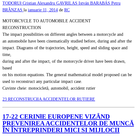
TODORUł
Cristian Alexandru GAVRILAS
István BARABÁS
Petru
BRÂNZAS
la
ianuarie 11, 2014
de
RC
MOTORCYCLE TO AUTOMOBILE ACCIDENT
RECONSTRUCTION
The impact possibilities on different angles between a motorcycle and
an automobile have been cinematically studied before, during and after the
impact. Diagrams of the trajectories, height, speed and sliding space and
time,
during and after the impact, of the motorcycle driver have been drawn,
based
on his motion equations. The general mathematical model proposed can be
used to reconstruct any particular impact case.
Cuvinte cheie: motocicletă, automobil, accident rutier
23 RECONSTRUCłIA ACCIDENTELOR RUTIERE
17-22 CERINłE EUROPENE VIZÂND
PREVENIREA ACCIDENTELOR DE MUNCĂ
ÎN ÎNTREPRINDERI MICI SI MIJLOCII