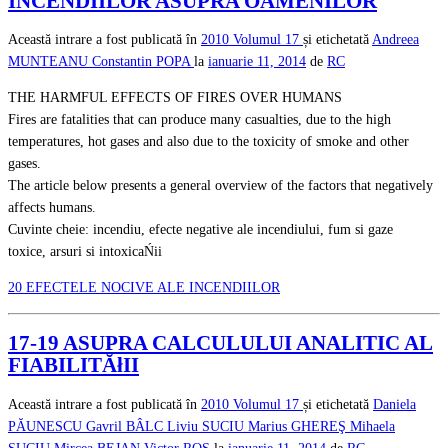
INCENDIILOR ASUPRA OAMENILOR
Această intrare a fost publicată în
2010
Volumul 17
și etichetată
Andreea
MUNTEANU
Constantin POPA
la
ianuarie 11, 2014
de
RC
THE HARMFUL EFFECTS OF FIRES OVER HUMANS
Fires are fatalities that can produce many casualties, due to the high
temperatures, hot gases and also due to the toxicity of smoke and other
gases.
The article below presents a general overview of the factors that negatively
affects humans.
Cuvinte cheie: incendiu, efecte negative ale incendiului, fum si gaze
toxice, arsuri si intoxicaŃii
20 EFECTELE NOCIVE ALE INCENDIILOR
17-19 ASUPRA CALCULULUI ANALITIC AL
FIABILITĂłII
Această intrare a fost publicată în
2010
Volumul 17
și etichetată
Daniela
PĂUNESCU
Gavril BÂLC
Liviu SUCIU
Marius GHEREŞ
Mihaela