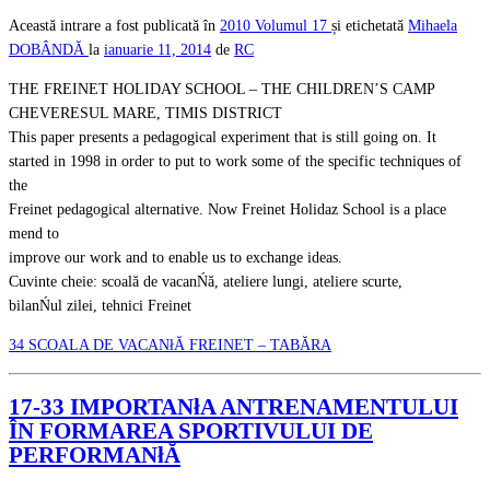
Această intrare a fost publicată în
2010
Volumul 17
și etichetată
Mihaela
DOBÂNDĂ
la
ianuarie 11, 2014
de
RC
THE FREINET HOLIDAY SCHOOL – THE CHILDREN’S CAMP
CHEVERESUL MARE, TIMIS DISTRICT
This paper presents a pedagogical experiment that is still going on. It
started in 1998 in order to put to work some of the specific techniques of
the
Freinet pedagogical alternative. Now Freinet Holidaz School is a place
mend to
improve our work and to enable us to exchange ideas.
Cuvinte cheie: scoală de vacanŃă, ateliere lungi, ateliere scurte,
bilanŃul zilei, tehnici Freinet
34 SCOALA DE VACANłĂ FREINET – TABĂRA
17-33 IMPORTANłA ANTRENAMENTULUI
ÎN FORMAREA SPORTIVULUI DE
PERFORMANłĂ