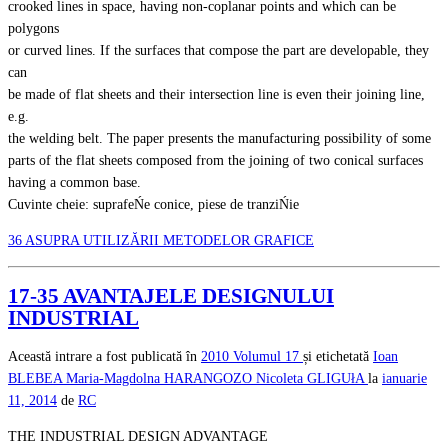
crooked lines in space, having non-coplanar points and which can be
polygons
or curved lines. If the surfaces that compose the part are developable, they
can
be made of flat sheets and their intersection line is even their joining line,
e.g.
the welding belt. The paper presents the manufacturing possibility of some
parts of the flat sheets composed from the joining of two conical surfaces
having a common base.
Cuvinte cheie: suprafeŃe conice, piese de tranziŃie
36 ASUPRA UTILIZĂRII METODELOR GRAFICE
17-35 AVANTAJELE DESIGNULUI
INDUSTRIAL
Această intrare a fost publicată în
2010
Volumul 17
și etichetată
Ioan
BLEBEA
Maria-Magdolna HARANGOZO
Nicoleta GLIGUłA
la
ianuarie
11, 2014
de
RC
THE INDUSTRIAL DESIGN ADVANTAGE