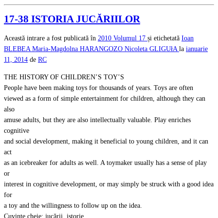
17-38 ISTORIA JUCĂRIILOR
Această intrare a fost publicată în
2010
Volumul 17
și etichetată
Ioan
BLEBEA
Maria-Magdolna HARANGOZO
Nicoleta GLIGUłA
la
ianuarie
11, 2014
de
RC
THE HISTORY OF CHILDREN’S TOY’S
People have been making toys for thousands of years. Toys are often
viewed as a form of simple entertainment for children, although they can
also
amuse adults, but they are also intellectually valuable. Play enriches
cognitive
and social development, making it beneficial to young children, and it can
act
as an icebreaker for adults as well. A toymaker usually has a sense of play
or
interest in cognitive development, or may simply be struck with a good idea
for
a toy and the willingness to follow up on the idea.
Cuvinte cheie: jucării, istorie