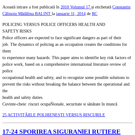
Această intrare a fost publicată în
2010
Volumul 17
și etichetată
Constantin
Călinoiu
Mădălina BALINT
la
ianuarie 11, 2014
de
RC
POLICING VERSUS POLICE OFFICERS HEALTH AND
SAFETY RISKS
Police officers are expected to face significant dangers as part of their
job. The dynamics of policing as an occupation creates the conditions for
them
to experience many hazards. This paper aims to identifie key risk factors of
police work, based on a comprehensive international literature review of
police
occupational health and safety, and to recognize some possible solutions to
prevent the risks without breaking the balance between the operational and
the
health and safety duties.
Cuvinte-cheie: riscuri ocupaŃionale, securitate si sănătate în muncă
25 ACTIVITĂłILE POLIłIENESTI VERSUS RISCURILE
17-24 SPORIREA SIGURANłEI RUTIERE