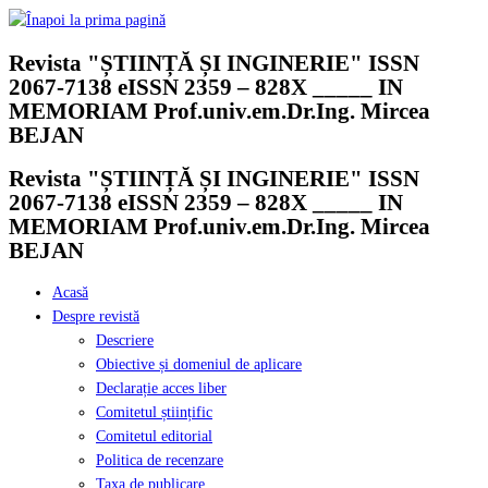
Skip
to
Revista "ȘTIINȚĂ ȘI INGINERIE" ISSN
content
2067-7138 eISSN 2359 – 828X _____ IN
MEMORIAM Prof.univ.em.Dr.Ing. Mircea
BEJAN
Revista "ȘTIINȚĂ ȘI INGINERIE" ISSN
2067-7138 eISSN 2359 – 828X _____ IN
MEMORIAM Prof.univ.em.Dr.Ing. Mircea
BEJAN
Acasă
Despre revistă
Descriere
Obiective și domeniul de aplicare
Declarație acces liber
Comitetul științific
Comitetul editorial
Politica de recenzare
Taxa de publicare