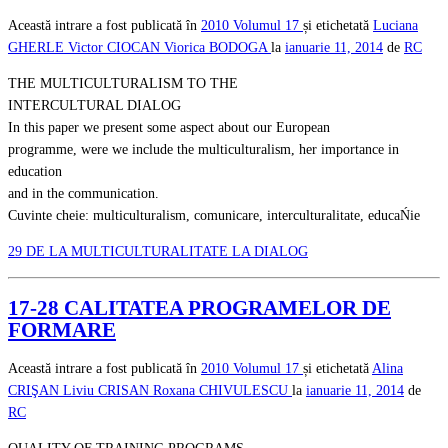
Această intrare a fost publicată în
2010
Volumul 17
și etichetată
Luciana
GHERLE
Victor CIOCAN
Viorica BODOGA
la
ianuarie 11, 2014
de
RC
THE MULTICULTURALISM TO THE
INTERCULTURAL DIALOG
In this paper we present some aspect about our European
programme, were we include the multiculturalism, her importance in
education
and in the communication.
Cuvinte cheie: multiculturalism, comunicare, interculturalitate, educaŃie
29 DE LA MULTICULTURALITATE LA DIALOG
17-28 CALITATEA PROGRAMELOR DE
FORMARE
Această intrare a fost publicată în
2010
Volumul 17
și etichetată
Alina
CRIŞAN
Liviu CRISAN
Roxana CHIVULESCU
la
ianuarie 11, 2014
de
RC