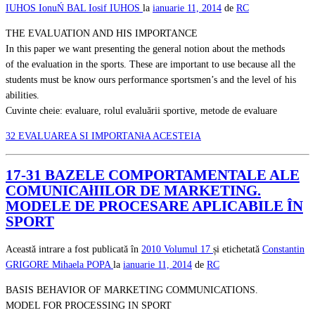
IUHOS
IonuŃ BAL
Iosif IUHOS
la
ianuarie 11, 2014
de
RC
THE EVALUATION AND HIS IMPORTANCE
In this paper we want presenting the general notion about the methods
of the evaluation in the sports. These are important to use because all the
students must be know ours performance sportsmen’s and the level of his
abilities.
Cuvinte cheie: evaluare, rolul evaluării sportive, metode de evaluare
32 EVALUAREA SI IMPORTANłA ACESTEIA
17-31 BAZELE COMPORTAMENTALE ALE
COMUNICAłIILOR DE MARKETING.
MODELE DE PROCESARE APLICABILE ÎN
SPORT
Această intrare a fost publicată în
2010
Volumul 17
și etichetată
Constantin
GRIGORE
Mihaela POPA
la
ianuarie 11, 2014
de
RC
BASIS BEHAVIOR OF MARKETING COMMUNICATIONS.
MODEL FOR PROCESSING IN SPORT