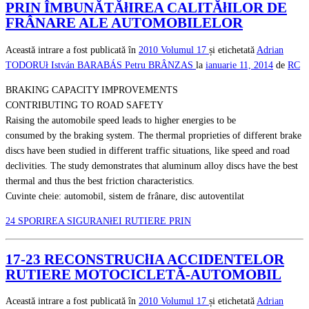
PRIN ÎMBUNĂTĂłIREA CALITĂłILOR DE
FRÂNARE ALE AUTOMOBILELOR
Această intrare a fost publicată în
2010
Volumul 17
și etichetată
Adrian
TODORUł
István BARABÁS
Petru BRÂNZAS
la
ianuarie 11, 2014
de
RC
BRAKING CAPACITY IMPROVEMENTS
CONTRIBUTING TO ROAD SAFETY
Raising the automobile speed leads to higher energies to be
consumed by the braking system. The thermal proprieties of different brake
discs have been studied in different traffic situations, like speed and road
declivities. The study demonstrates that aluminum alloy discs have the best
thermal and thus the best friction characteristics.
Cuvinte cheie: automobil, sistem de frânare, disc autoventilat
24 SPORIREA SIGURANłEI RUTIERE PRIN
17-23 RECONSTRUCłIA ACCIDENTELOR
RUTIERE MOTOCICLETĂ-AUTOMOBIL
Această intrare a fost publicată în
2010
Volumul 17
și etichetată
Adrian