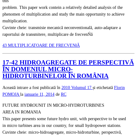
this
problem. This paper work contein a relatively detalied analysis of the
phenomen of multiplication and study the main opportunity to achieve
multiplication.
Cuvinte cheie: transmisie mecanică neconventională, auto-adaptare a
raportului de transmitere, multiplicare de frecvenŃă
43 MULTIPLICATOARE DE FRECVENłĂ
17-42 HIDROAGREGATE DE PERSPECTIVĂ
ÎN DOMENIUL MICRO-
HIDROTURBINELOR ÎN ROMÂNIA
Această intrare a fost publicată în
2010
Volumul 17
și etichetată
Florin
POMOJA
la
ianuarie 11, 2014
de
RC
FUTURE HYDROUNIT IN MICRO-HYDROTURBINES
AREA IN ROMANIA
This paper presents some future hydro unit, with perspective to be used
in micro turbines area in our country, for small hydropower stations.
Cuvinte cheie: micro-hidroagregate, micro-hidroturbine, perspectivă,