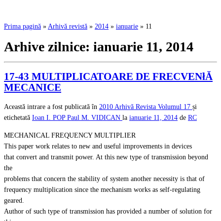
Prima pagină
»
Arhivă revistă
»
2014
»
ianuarie
»
11
Arhive zilnice:
ianuarie 11, 2014
17-43 MULTIPLICATOARE DE FRECVENłĂ
MECANICE
Această intrare a fost publicată în
2010
Arhivă Revista
Volumul 17
și
etichetată
Ioan I. POP
Paul M. VIDICAN
la
ianuarie 11, 2014
de
RC
MECHANICAL FREQUENCY MULTIPLIER
This paper work relates to new and useful improvements in devices
that convert and transmit power. At this new type of transmission beyond
the
problems that concern the stability of system another necessity is that of
frequency multiplication since the mechanism works as self-regulating
geared.
Author of such type of transmission has provided a number of solution for