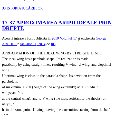
38 ISTORIA JUCĂRIILOR
17-37 APROXIMAREA ARIPII IDEALE PRIN
DREPTE
Această intrare a fost publicată în
2010
Volumul 17
și etichetată
George
ARGHIR
la
ianuarie 11, 2014
de
RC
APROXIMATION OF THE IDEAL WING BY STREIGHT LINES
The ideal wing has a parabola shape. Its realization is made
practically by using straight lines, resulting V wind, U wing, and Uoptimal
wing.
Uoptimal wing is close to the parabola shape. Its deviation from the
parabola is
of maximum 0.08 h (height of the wing extremity) at 0.5 t (t-half
wingspan, 0 is
at the central wing), and to V wing (the most resistant to the shocks) of
only 0,3
h, in the same point. U wing, having the extremities starting from the half