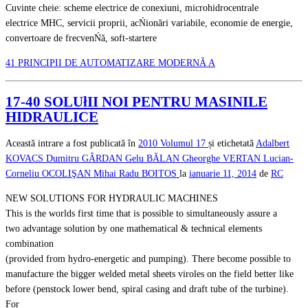
Cuvinte cheie: scheme electrice de conexiuni, microhidrocentrale
electrice MHC, servicii proprii, acŃionări variabile, economie de energie,
convertoare de frecvenŃă, soft-startere
41 PRINCIPII DE AUTOMATIZARE MODERNĂ A
17-40 SOLUłII NOI PENTRU MASINILE
HIDRAULICE
Această intrare a fost publicată în
2010
Volumul 17
și etichetată
Adalbert
KOVACS
Dumitru GÂRDAN
Gelu BĂLAN
Gheorghe VERTAN
Lucian-
Corneliu OCOLIŞAN
Mihai Radu BOITOS
la
ianuarie 11, 2014
de
RC
NEW SOLUTIONS FOR HYDRAULIC MACHINES
This is the worlds first time that is possible to simultaneously assure a
two advantage solution by one mathematical & technical elements
combination
(provided from hydro-energetic and pumping). There become possible to
manufacture the bigger welded metal sheets viroles on the field better like
before (penstock lower bend, spiral casing and draft tube of the turbine).
For