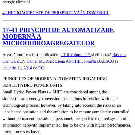
energie electrică
42 HIDROAGREGATE DE PERSPECTIVĂ ÎN DOMENIUL
17-41 PRINCIPII DE AUTOMATIZARE
MODERNĂ A
MICROHIDROAGREGATELOR
Această intrare a fost publicată în
2010
Volumul 17
și etichetată
Basarab
Dan GUZUN
Daniel MORAR
Elena ANGHEL
IoniŃă DĂESCU
la
ianuarie 11, 2014
de
RC
PRINCIPLES OF MODERN AUTOMATION REGARDING
SMALL HYDRO POWER UNITS
Small Hydro Power Plants – SHPP are considered among the
simplest power energy conversion installations in relation with their
technological process; however, by taking into account the risks of an
unbalanced operation and the ambition to be remote completely controlled
without permanent operational personnel, the specific required system of
automation herewith implemented, has to be one with higher performances,
microprocessors based.