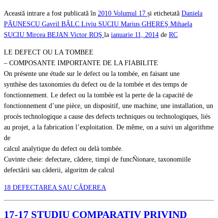
Această intrare a fost publicată în
2010
Volumul 17
și etichetată
Daniela
PĂUNESCU
Gavril BÂLC
Liviu SUCIU
Marius GHEREŞ
Mihaela
SUCIU
Mircea BEJAN
Victor ROŞ
la
ianuarie 11, 2014
de
RC
LE DEFECT OU LA TOMBEE
– COMPOSANTE IMPORTANTE DE LA FIABILITE
On présente une étude sur le defect ou la tombée, en faisant une
synthèse des taxonomies du defect ou de la tombée et des temps de
fonctionnement. Le defect ou la tombée est la perte de la capacité de
fonctionnement d’une pièce, un dispositif, une machine, une installation, un
procès technologique a cause des defects techniques ou technologiques, liés
au projet, a la fabrication l’exploitation. De même, on a suivi un algorithme
de
calcul analytique du defect ou delà tombée.
Cuvinte cheie: defectare, cădere, timpi de funcŃionare, taxonomiile
defectării sau căderii, algoritm de calcul
18 DEFECTAREA SAU CĂDEREA
17-17 STUDIU COMPARATIV PRIVIND