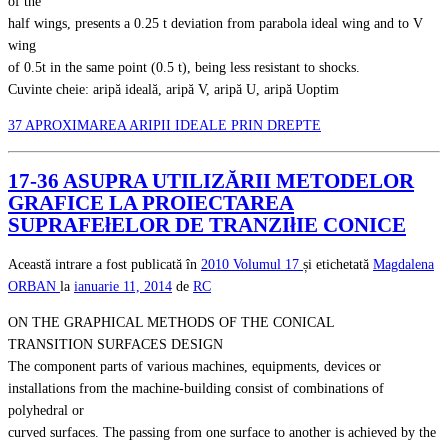
of the
half wings, presents a 0.25 t deviation from parabola ideal wing and to V
wing
of 0.5t in the same point (0.5 t), being less resistant to shocks.
Cuvinte cheie: aripă ideală, aripă V, aripă U, aripă Uoptim
37 APROXIMAREA ARIPII IDEALE PRIN DREPTE
17-36 ASUPRA UTILIZĂRII METODELOR
GRAFICE LA PROIECTAREA
SUPRAFEłELOR DE TRANZIłIE CONICE
Această intrare a fost publicată în
2010
Volumul 17
și etichetată
Magdalena
ORBAN
la
ianuarie 11, 2014
de
RC
ON THE GRAPHICAL METHODS OF THE CONICAL
TRANSITION SURFACES DESIGN
The component parts of various machines, equipments, devices or
installations from the machine-building consist of combinations of
polyhedral or
curved surfaces. The passing from one surface to another is achieved by the