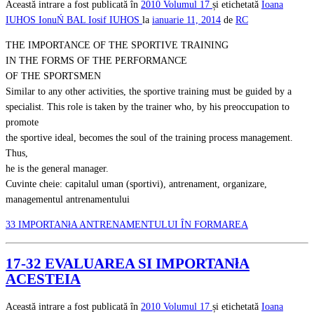
Această intrare a fost publicată în
2010
Volumul 17
și etichetată
Ioana
IUHOS
IonuŃ BAL
Iosif IUHOS
la
ianuarie 11, 2014
de
RC
THE IMPORTANCE OF THE SPORTIVE TRAINING
IN THE FORMS OF THE PERFORMANCE
OF THE SPORTSMEN
Similar to any other activities, the sportive training must be guided by a
specialist. This role is taken by the trainer who, by his preoccupation to
promote
the sportive ideal, becomes the soul of the training process management.
Thus,
he is the general manager.
Cuvinte cheie: capitalul uman (sportivi), antrenament, organizare,
managementul antrenamentului
33 IMPORTANłA ANTRENAMENTULUI ÎN FORMAREA
17-32 EVALUAREA SI IMPORTANłA
ACESTEIA
Această intrare a fost publicată în
2010
Volumul 17
și etichetată
Ioana