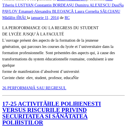
Tiberiu LUSTYAN
Constantin BORDEAŞU
Dumitru ALEXESCU
DusiŃa
PAVLOV
Emanuel-Alexandru BLEOANCĂ
Laura Cornelia SĂLCIANU
Mădălin łÎRĂI
la
ianuarie 11, 2014
de
RC
LA PEROFORMANCE OU LA REGRESS DU STUDENT
DE LYCÉE JUSQU’À LA FACULTÉ
L’ouvrage présent des aspects de la formation de la jeunesse
génération, qui parcours les courses du lycée et l’universitaire dans la
formation professionnelle. Sont présentées des aspects qui, à cause des
transformations du system éducationnelle roumaine, conduisent à une
quelque
forme de manifestation d’absolvent d’université.
Cuvinte cheie: elev, student, profesor, educaŃie
26 PERFORMANłĂ SAU REGRESUL
17-25 ACTIVITĂłILE POLIłIENESTI
VERSUS RISCURILE PRIVIND
SECURITATEA SI SĂNĂTATEA
POLIłISTILOR