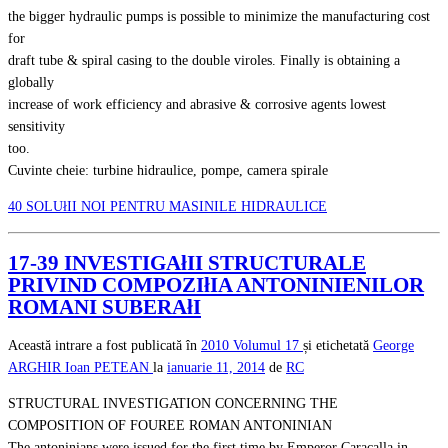
the bigger hydraulic pumps is possible to minimize the manufacturing cost
for
draft tube & spiral casing to the double viroles. Finally is obtaining a
globally
increase of work efficiency and abrasive & corrosive agents lowest
sensitivity
too.
Cuvinte cheie: turbine hidraulice, pompe, camera spirale
40 SOLUłII NOI PENTRU MASINILE HIDRAULICE
17-39 INVESTIGAłII STRUCTURALE
PRIVIND COMPOZIłIA ANTONINIENILOR
ROMANI SUBERAłI
Această intrare a fost publicată în
2010
Volumul 17
și etichetată
George
ARGHIR
Ioan PETEAN
la
ianuarie 11, 2014
de
RC
STRUCTURAL INVESTIGATION CONCERNING THE
COMPOSITION OF FOUREE ROMAN ANTONINIAN
The antoninians were issued for the first time by Emperor Caracalla in