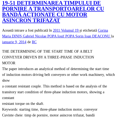
19-51 DETERMINAREA TIMPULUI DE
PORNIRE A TRANSPORTOARELOR CU
BANDĂ ACŢIONATE CU MOTOR
ASINCRON TRIFAZAT
Această intrare a fost publicată în
2011
Volumul 19
și etichetată
Corina
Maria DINIŞ
Gabriel Nicolae POPA
Iosif POPA
Sorin Ioan DEACONU
la
ianuarie 9, 2014
de
RC
THE DETERMINING OF THE START TIME OF A BELT
CONVEYER DRIVEN BY A THREE-PHASE INDUCTION
MOTOR
The paper introduces an analytical method of determining the start time
of induction motors driving belt conveyers or other work machinery, which
show
a constant resistant couple. This method is based on the analysis of the
transitory start condition of three-phase induction motors, showing a
constant
resistant torque on the shaft.
Keywords: starting time, three-phase induction motor, conveyor
Cuvinte cheie: timp de pornire, motor asincron trifazat, bandă