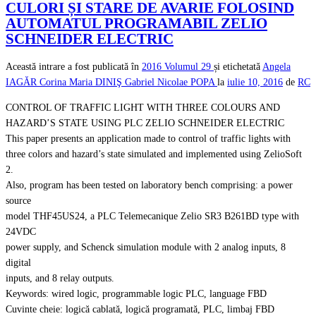
CULORI ȘI STARE DE AVARIE FOLOSIND
AUTOMATUL PROGRAMABIL ZELIO
SCHNEIDER ELECTRIC
Această intrare a fost publicată în
2016
Volumul 29
și etichetată
Angela
IAGĂR
Corina Maria DINIŞ
Gabriel Nicolae POPA
la
iulie 10, 2016
de
RC
CONTROL OF TRAFFIC LIGHT WITH THREE COLOURS AND
HAZARD’S STATE USING PLC ZELIO SCHNEIDER ELECTRIC
This paper presents an application made to control of traffic lights with
three colors and hazard’s state simulated and implemented using ZelioSoft
2.
Also, program has been tested on laboratory bench comprising: a power
source
model THF45US24, a PLC Telemecanique Zelio SR3 B261BD type with
24VDC
power supply, and Schenck simulation module with 2 analog inputs, 8
digital
inputs, and 8 relay outputs.
Keywords: wired logic, programmable logic PLC, language FBD
Cuvinte cheie: logică cablată, logică programată, PLC, limbaj FBD