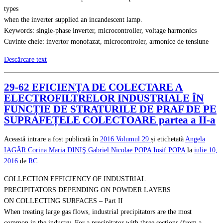
types
when the inverter supplied an incandescent lamp.
Keywords: single-phase inverter, microcontroller, voltage harmonics
Cuvinte cheie: invertor monofazat, microcontroler, armonice de tensiune
Descărcare text
29-62 EFICIENȚA DE COLECTARE A
ELECTROFILTRELOR INDUSTRIALE ÎN
FUNCȚIE DE STRATURILE DE PRAF DE PE
SUPRAFEȚELE COLECTOARE partea a II-a
Această intrare a fost publicată în
2016
Volumul 29
și etichetată
Angela
IAGĂR
Corina Maria DINIŞ
Gabriel Nicolae POPA
Iosif POPA
la
iulie 10,
2016
de
RC
COLLECTION EFFICIENCY OF INDUSTRIAL
PRECIPITATORS DEPENDING ON POWDER LAYERS
ON COLLECTING SURFACES – Part II
When treating large gas flows, industrial precipitators are the most
common in the industry. For a precipitator with three sections (from a