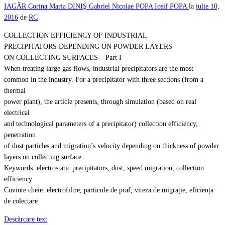
IAGĂR
Corina Maria DINIŞ
Gabriel Nicolae POPA
Iosif POPA
la
iulie 10,
2016
de
RC
COLLECTION EFFICIENCY OF INDUSTRIAL
PRECIPITATORS DEPENDING ON POWDER LAYERS
ON COLLECTING SURFACES – Part I
When treating large gas flows, industrial precipitators are the most
common in the industry. For a precipitator with three sections (from a
thermal
power plant), the article presents, through simulation (based on real
electrical
and technological parameters of a precipitator) collection efficiency,
penetration
of dust particles and migration’s velocity depending on thickness of powder
layers on collecting surface.
Keywords: electrostatic precipitators, dust, speed migration, collection
efficiency
Cuvinte cheie: electrofiltre, particule de praf, viteza de migrație, eficiența
de colectare
Descărcare text