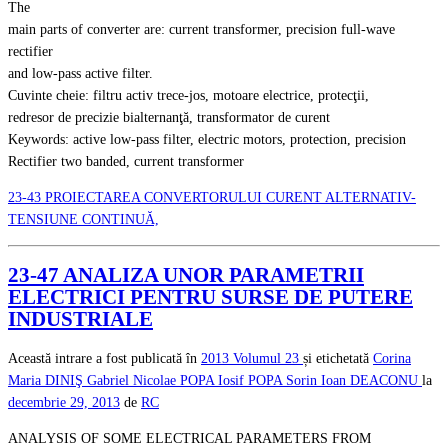
The
main parts of converter are: current transformer, precision full-wave
rectifier
and low-pass active filter.
Cuvinte cheie: filtru activ trece-jos, motoare electrice, protecţii,
redresor de precizie bialternanţă, transformator de curent
Keywords: active low-pass filter, electric motors, protection, precision
Rectifier two banded, current transformer
23-43 PROIECTAREA CONVERTORULUI CURENT ALTERNATIV-
TENSIUNE CONTINUĂ,
23-47 ANALIZA UNOR PARAMETRII
ELECTRICI PENTRU SURSE DE PUTERE
INDUSTRIALE
Această intrare a fost publicată în
2013
Volumul 23
și etichetată
Corina
Maria DINIŞ
Gabriel Nicolae POPA
Iosif POPA
Sorin Ioan DEACONU
la
decembrie 29, 2013
de
RC
ANALYSIS OF SOME ELECTRICAL PARAMETERS FROM