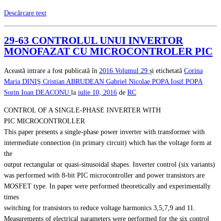
Descărcare text
29-63 CONTROLUL UNUI INVERTOR
MONOFAZAT CU MICROCONTROLER PIC
Această intrare a fost publicată în
2016
Volumul 29
și etichetată
Corina
Maria DINIŞ
Cristian ABRUDEAN
Gabriel Nicolae POPA
Iosif POPA
Sorin Ioan DEACONU
la
iulie 10, 2016
de
RC
CONTROL OF A SINGLE-PHASE INVERTER WITH
PIC MICROCONTROLLER
This paper presents a single-phase power inverter with transformer with
intermediate connection (in primary circuit) which has the voltage form at
the
output rectangular or quasi-sinusoidal shapes. Inverter control (six variants)
was performed with 8-bit PIC microcontroller and power transistors are
MOSFET type. In paper were performed theoretically and experimentally
times
switching for transistors to reduce voltage harmonics 3,5,7,9 and 11.
Measurements of electrical parameters were performed for the six control