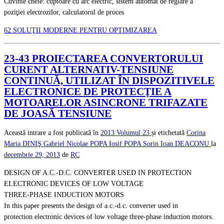
Cuvinte cheie: cuptoare cu arc electric, sistem automat de reglare a
poziţiei electrozilor, calculatorul de proces
62 SOLUŢII MODERNE PENTRU OPTIMIZAREA
23-43 PROIECTAREA CONVERTORULUI
CURENT ALTERNATIV-TENSIUNE
CONTINUĂ, UTILIZAT ÎN DISPOZITIVELE
ELECTRONICE DE PROTECŢIE A
MOTOARELOR ASINCRONE TRIFAZATE
DE JOASĂ TENSIUNE
Această intrare a fost publicată în
2013
Volumul 23
și etichetată
Corina
Maria DINIŞ
Gabriel Nicolae POPA
Iosif POPA
Sorin Ioan DEACONU
la
decembrie 29, 2013
de
RC
DESIGN OF A.C.-D.C. CONVERTER USED IN PROTECTION
ELECTRONIC DEVICES OF LOW VOLTAGE
THREE-PHASE INDUCTION MOTORS
In this paper presents the design of a.c.-d.c. converter used in
protection electronic devices of low voltage three-phase induction motors.