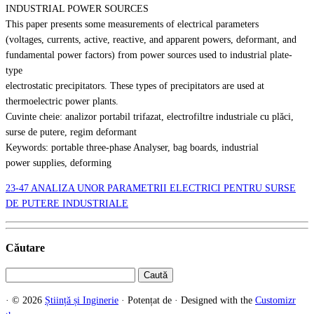
INDUSTRIAL POWER SOURCES
This paper presents some measurements of electrical parameters
(voltages, currents, active, reactive, and apparent powers, deformant, and
fundamental power factors) from power sources used to industrial plate-
type
electrostatic precipitators. These types of precipitators are used at
thermoelectric power plants.
Cuvinte cheie: analizor portabil trifazat, electrofiltre industriale cu plăci,
surse de putere, regim deformant
Keywords: portable three-phase Analyser, bag boards, industrial
power supplies, deforming
23-47 ANALIZA UNOR PARAMETRII ELECTRICI PENTRU SURSE
DE PUTERE INDUSTRIALE
Căutare
Caută
după:
·
© 2026
Știință și Inginerie
·
Potențat de
·
Designed with the
Customizr