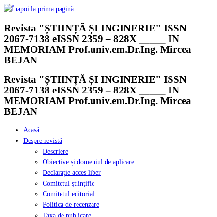
Skip
to
Revista "ȘTIINȚĂ ȘI INGINERIE" ISSN
content
2067-7138 eISSN 2359 – 828X _____ IN
MEMORIAM Prof.univ.em.Dr.Ing. Mircea
BEJAN
Revista "ȘTIINȚĂ ȘI INGINERIE" ISSN
2067-7138 eISSN 2359 – 828X _____ IN
MEMORIAM Prof.univ.em.Dr.Ing. Mircea
BEJAN
Acasă
Despre revistă
Descriere
Obiective și domeniul de aplicare
Declarație acces liber
Comitetul științific
Comitetul editorial
Politica de recenzare
Taxa de publicare