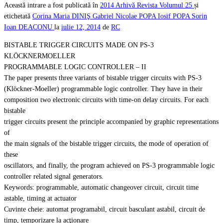
Această intrare a fost publicată în
2014
Arhivă Revista
Volumul 25
și
etichetată
Corina Maria DINIŞ
Gabriel Nicolae POPA
Iosif POPA
Sorin
Ioan DEACONU
la
iulie 12, 2014
de
RC
BISTABLE TRIGGER CIRCUITS MADE ON PS-3
KLÖCKNERMOELLER
PROGRAMMABLE LOGIC CONTROLLER – II
The paper presents three variants of bistable trigger circuits with PS-3
(Klöckner-Moeller) programmable logic controller. They have in their
composition two electronic circuits with time-on delay circuits. For each
bistable
trigger circuits present the principle accompanied by graphic representations
of
the main signals of the bistable trigger circuits, the mode of operation of
these
oscillators, and finally, the program achieved on PS-3 programmable logic
controller related signal generators.
Keywords: programmable, automatic changeover circuit, circuit time
astable, timing at actuator
Cuvinte cheie: automat programabil, circuit basculant astabil, circuit de
timp, temporizare la acţionare