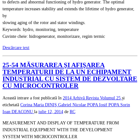
to defects and abnormal functioning of hydro generator. The optimal
temperature increases stability and extends the lifetime of hydro generator,
by
slowing aging of the rotor and stator windings.
Keywords: hydro, monitoring, temperature
Cuvinte cheie: hidrogenerator, monitorizare, regim termic
Descărcare text
25-54 MĂSURAREA ŞI AFIŞAREA
TEMPERATURII DE LA UN ECHIPAMENT
INDUSTRIAL CU SISTEM DE DEZVOLTARE
CU MICROCONTROLER
Această intrare a fost publicată în
2014
Arhivă Revista
Volumul 25
și
etichetată
Corina Maria DINIŞ
Gabriel Nicolae POPA
Iosif POPA
Sorin
Ioan DEACONU
la
iulie 12, 2014
de
RC
MEASUREMENT AND DISPLAY OF TEMPERATURE FROM
INDUSTRIAL EQUIPMENT WITH THE DEVELOPMENT
SYSTEM WITH MICROCONTROLLER