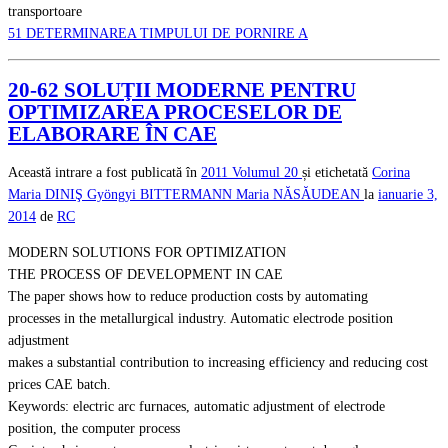
transportoare
51 DETERMINAREA TIMPULUI DE PORNIRE A
20-62 SOLUŢII MODERNE PENTRU
OPTIMIZAREA PROCESELOR DE
ELABORARE ÎN CAE
Această intrare a fost publicată în
2011
Volumul 20
și etichetată
Corina
Maria DINIŞ
Gyöngyi BITTERMANN
Maria NĂSĂUDEAN
la
ianuarie 3,
2014
de
RC
MODERN SOLUTIONS FOR OPTIMIZATION
THE PROCESS OF DEVELOPMENT IN CAE
The paper shows how to reduce production costs by automating
processes in the metallurgical industry. Automatic electrode position
adjustment
makes a substantial contribution to increasing efficiency and reducing cost
prices CAE batch.
Keywords: electric arc furnaces, automatic adjustment of electrode
position, the computer process