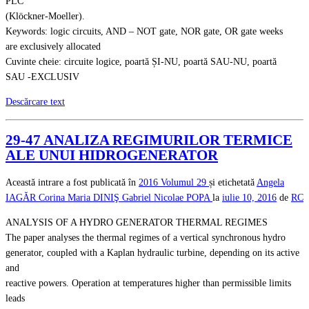
PLC
(Klöckner-Moeller).
Keywords: logic circuits, AND – NOT gate, NOR gate, OR gate weeks
are exclusively allocated
Cuvinte cheie: circuite logice, poartă ȘI-NU, poartă SAU-NU, poartă
SAU -EXCLUSIV
Descărcare text
29-47 ANALIZA REGIMURILOR TERMICE
ALE UNUI HIDROGENERATOR
Această intrare a fost publicată în
2016
Volumul 29
și etichetată
Angela
IAGĂR
Corina Maria DINIŞ
Gabriel Nicolae POPA
la
iulie 10, 2016
de
RC
ANALYSIS OF A HYDRO GENERATOR THERMAL REGIMES
The paper analyses the thermal regimes of a vertical synchronous hydro
generator, coupled with a Kaplan hydraulic turbine, depending on its active
and
reactive powers. Operation at temperatures higher than permissible limits
leads