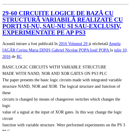
29-60 CIRCUITE LOGICE DE BAZĂ CU
STRUCTURĂ VARIABILĂ REALIZATE CU
PORŢI ŞI-NU, SAU-NU ŞI SAU-EXCLUSIV,
EXPERIMENTATE PE AP PS3
Această intrare a fost publicată în
2016
Volumul 29
și etichetată
Angela
IAGĂR
Corina Maria DINIŞ
Gabriel Nicolae POPA
Iosif POPA
la
iulie 10,
2016
de
RC
BASIC LOGIC CIRCUITS WITH VARIABLE STRUCTURE
MADE WITH NAND, NOR AND XOR GATES ON PS3 PLC
The paper presents the basic logic circuits made with integrated variable
structure NAND, NOR and XOR. The logical structure and function of
these
circuits is changed by means of changeover switches which changes the
logic
value of a signal at the input of XOR gates. In this way change the logic
circuit
function with variable structure. Were performed experiments on the PS 3