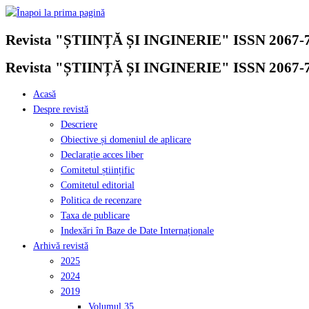
Skip
to
Revista "ȘTIINȚĂ ȘI INGINERIE" ISSN 2067-
content
Revista "ȘTIINȚĂ ȘI INGINERIE" ISSN 2067-
Acasă
Despre revistă
Descriere
Obiective și domeniul de aplicare
Declarație acces liber
Comitetul științific
Comitetul editorial
Politica de recenzare
Taxa de publicare
Indexări în Baze de Date Internaționale
Arhivă revistă
2025
2024
2019
Volumul 35