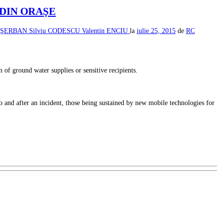
 DIN ORAŞE
l ŞERBAN
Silviu CODESCU
Valentin ENCIU
la
iulie 25, 2015
de
RC
 of ground water supplies or sensitive recipients.
to and after an incident, those being sustained by new mobile technologies for