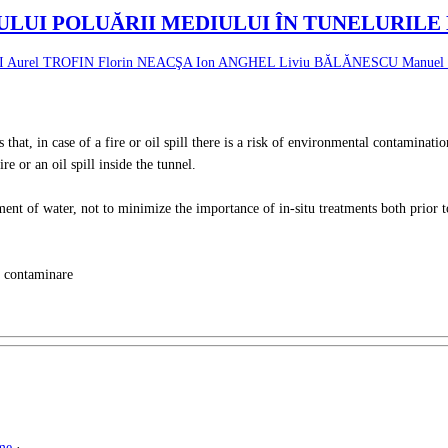
ULUI POLUĂRII MEDIULUI ÎN TUNELURILE
I
Aurel TROFIN
Florin NEACŞA
Ion ANGHEL
Liviu BĂLĂNESCU
Manue
t, in case of a fire or oil spill there is a risk of environmental contamination
e or an oil spill inside the tunnel.
ment of water, not to minimize the importance of in-situ treatments both prior 
rt contaminare
me
·