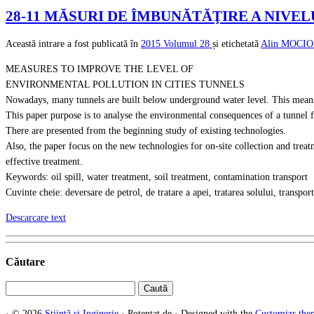
28-11 MĂSURI DE ÎMBUNĂTĂŢIRE A NIVEL
Această intrare a fost publicată în
2015
Volumul 28
și etichetată
Alin MOCIO
MEASURES TO IMPROVE THE LEVEL OF
ENVIRONMENTAL POLLUTION IN CITIES TUNNELS
Nowadays, many tunnels are built below underground water level. This means tha
This paper purpose is to analyse the environmental consequences of a tunnel fir
There are presented from the beginning study of existing technologies.
Also, the paper focus on the new technologies for on-site collection and treat
effective treatment.
Keywords: oil spill, water treatment, soil treatment, contamination transport
Cuvinte cheie: deversare de petrol, de tratare a apei, tratarea solului, transpo
Descarcare text
Căutare
Caută
după:
·
© 2026
Știință și Inginerie
·
Potențat de
·
Designed with the
Customizr the